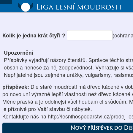
Liga lesní moudrosti
Kolik je jedna krát čtyři ?
(ochrana
Upozornění
Příspěvky vyjadřují názory čtenářů. Správce těchto str
obsah a nenese za něj zodpovědnost. Vyhrazuje si vš
Nepřijatelné jsou zejména urážky, vulgarismy, rasism
příspěvek:
Dle staré moudrosti má dřevo kácené v dob
po novoluní výrazně lepší vlastnosti než dřevo kácené 
Méně praská a je odolnější vůči houbám či škůdcům. Má 
je příznivé pro Vaší stavbu či nábytek.
Kontaktujte nás na http://lesnihospodarstvi.cz/prodej-le
Nový příspěvek do Di