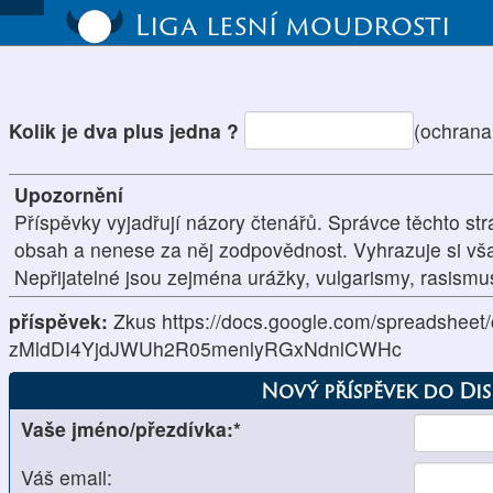
Liga lesní moudrosti
Kolik je dva plus jedna ?
(ochrana
Upozornění
Příspěvky vyjadřují názory čtenářů. Správce těchto str
obsah a nenese za něj zodpovědnost. Vyhrazuje si vš
Nepřijatelné jsou zejména urážky, vulgarismy, rasism
příspěvek:
Zkus https://docs.google.com/spreadsheet
zMldDI4YjdJWUh2R05menlyRGxNdnlCWHc
Nový příspěvek do Di
Vaše jméno/přezdívka:*
Váš email: