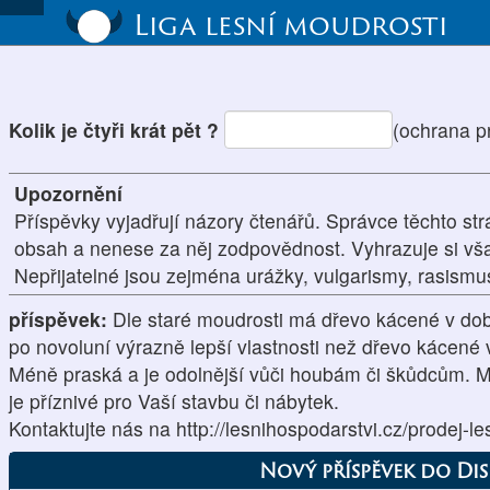
Liga lesní moudrosti
Kolik je čtyři krát pět ?
(ochrana p
Upozornění
Příspěvky vyjadřují názory čtenářů. Správce těchto str
obsah a nenese za něj zodpovědnost. Vyhrazuje si vš
Nepřijatelné jsou zejména urážky, vulgarismy, rasism
příspěvek:
Dle staré moudrosti má dřevo kácené v dob
po novoluní výrazně lepší vlastnosti než dřevo kácené 
Méně praská a je odolnější vůči houbám či škůdcům. Má 
je příznivé pro Vaší stavbu či nábytek.
Kontaktujte nás na http://lesnihospodarstvi.cz/prodej-le
Nový příspěvek do Di