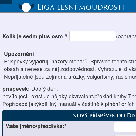
Liga lesní moudrosti
Kolik je sedm plus osm ?
(ochran
Upozornění
Příspěvky vyjadřují názory čtenářů. Správce těchto str
obsah a nenese za něj zodpovědnost. Vyhrazuje si vš
Nepřijatelné jsou zejména urážky, vulgarismy, rasism
příspěvek:
Dobrý den,
nevíte jestli existuje nějaký ekvivalent/překlad knihy 
Popřípadě jakýkoli jiný manuál v češtině k plnění orlích
Nový příspěvek do Di
Vaše jméno/přezdívka:*