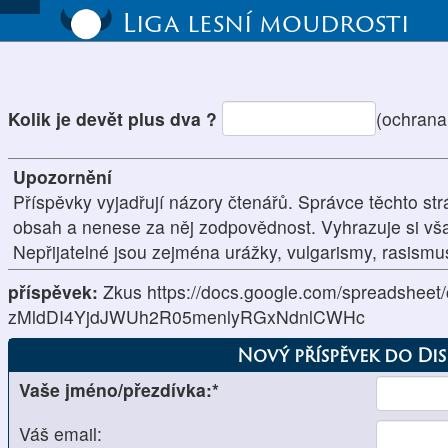
Liga lesní moudrosti
Kolik je devět plus dva ?
(ochrana
Upozornění
Příspěvky vyjadřují názory čtenářů. Správce těchto str
obsah a nenese za něj zodpovědnost. Vyhrazuje si vš
Nepřijatelné jsou zejména urážky, vulgarismy, rasism
příspěvek:
Zkus https://docs.google.com/spreadsheet
zMldDI4YjdJWUh2R05menlyRGxNdnlCWHc
Nový příspěvek do Di
Vaše jméno/přezdívka:*
Váš email: