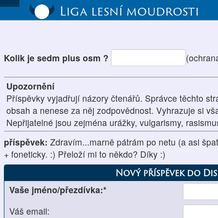
Liga lesní moudrosti
Kolik je sedm plus osm ?
(ochran
Upozornění
Příspěvky vyjadřují názory čtenářů. Správce těchto str
obsah a nenese za něj zodpovědnost. Vyhrazuje si vš
Nepřijatelné jsou zejména urážky, vulgarismy, rasism
příspěvek:
Zdravím...marně pátrám po netu (a asi špatně
+ foneticky. :) Přeloží mi to někdo? Díky :)
Nový příspěvek do Di
Vaše jméno/přezdívka:*
Váš email: