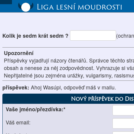
Liga lesní moudrosti
Kolik je sedm krát sedm ?
(ochra
Upozornění
Příspěvky vyjadřují názory čtenářů. Správce těchto str
obsah a nenese za něj zodpovědnost. Vyhrazuje si vš
Nepřijatelné jsou zejména urážky, vulgarismy, rasism
příspěvek:
Ahoj Wasúpi, odpověď máš v mailu.
Nový příspěvek do Di
Vaše jméno/přezdívka:*
Váš email: