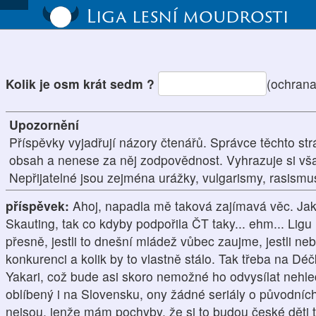
Liga lesní moudrosti
Kolik je osm krát sedm ?
(ochrana
Upozornění
Příspěvky vyjadřují názory čtenářů. Správce těchto str
obsah a nenese za něj zodpovědnost. Vyhrazuje si vš
Nepřijatelné jsou zejména urážky, vulgarismy, rasism
příspěvek:
Ahoj, napadla mě taková zajímavá věc. Jak 
Skauting, tak co kdyby podpořila ČT taky... ehm... Lig
přesně, jestli to dnešní mládež vůbec zaujme, jestli n
konkurenci a kolik by to vlastně stálo. Tak třeba na Déč
Yakari, což bude asi skoro nemožné ho odvysílat nehle
oblíbený i na Slovensku, ony žádné seriály o původních
nejsou, jenže mám pochyby, že si to budou české děti 