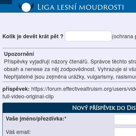
Liga lesní moudrosti
Kolik je devět krát pět ?
(ochrana 
Upozornění
Příspěvky vyjadřují názory čtenářů. Správce těchto str
obsah a nenese za něj zodpovědnost. Vyhrazuje si vš
Nepřijatelné jsou zejména urážky, vulgarismy, rasism
příspěvek:
https://forum.effectivealtruism.org/users/vi
full-video-original-clip
Nový příspěvek do Di
Vaše jméno/přezdívka:*
Váš email: