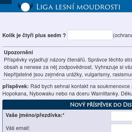
Liga lesní moudrosti
Kolik je čtyři plus sedm ?
(ochran
Upozornění
Příspěvky vyjadřují názory čtenářů. Správce těchto str
obsah a nenese za něj zodpovědnost. Vyhrazuje si vš
Nepřijatelné jsou zejména urážky, vulgarismy, rasism
příspěvek:
Rád bych sehnal kontakt na soukmenovce
Hopokana, Nybowaku nebo na dceru Wamlitanky. Děkuj
Nový příspěvek do Di
Vaše jméno/přezdívka:*
Váš email: