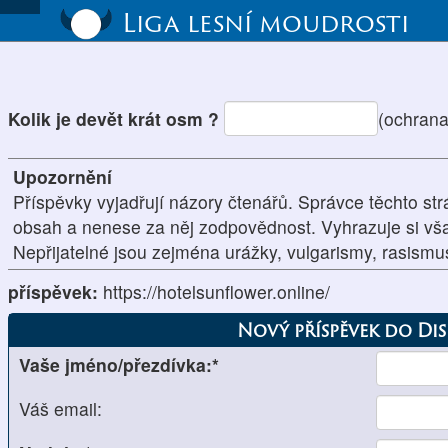
Liga lesní moudrosti
Kolik je devět krát osm ?
(ochrana
Upozornění
Příspěvky vyjadřují názory čtenářů. Správce těchto str
obsah a nenese za něj zodpovědnost. Vyhrazuje si vš
Nepřijatelné jsou zejména urážky, vulgarismy, rasism
příspěvek:
https://hotelsunflower.online/
Nový příspěvek do Di
Vaše jméno/přezdívka:*
Váš email: