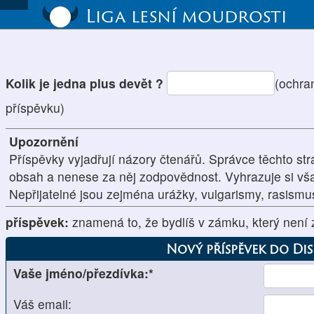
Liga lesní moudrosti
Kolik je jedna plus devět ?
(ochra
příspěvku)
Upozornění
Příspěvky vyjadřují názory čtenářů. Správce těchto str
obsah a nenese za něj zodpovědnost. Vyhrazuje si vš
Nepřijatelné jsou zejména urážky, vulgarismy, rasism
příspěvek:
znamená to, že bydlíš v zámku, který není 
Nový příspěvek do Di
Vaše jméno/přezdívka:*
Váš email: