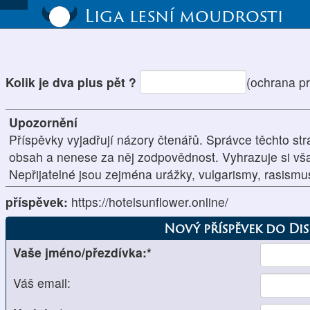
Liga lesní moudrosti
Kolik je dva plus pět ?
(ochrana p
Upozornění
Příspěvky vyjadřují názory čtenářů. Správce těchto str
obsah a nenese za něj zodpovědnost. Vyhrazuje si vš
Nepřijatelné jsou zejména urážky, vulgarismy, rasism
příspěvek:
https://hotelsunflower.online/
Nový příspěvek do Di
Vaše jméno/přezdívka:*
Váš email: