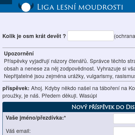
Liga lesní moudrosti
Kolik je osm krát devět ?
(ochrana
Upozornění
Příspěvky vyjadřují názory čtenářů. Správce těchto str
obsah a nenese za něj zodpovědnost. Vyhrazuje si vš
Nepřijatelné jsou zejména urážky, vulgarismy, rasism
příspěvek:
Ahoj. Kdyby někdo našel na táboření na Ko
proužky, je náš. Předem děkuji. Wasúpi
Nový příspěvek do Di
Vaše jméno/přezdívka:*
Váš email: