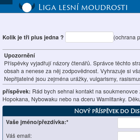
Liga lesní moudrosti
Kolik je tři plus jedna ?
(ochrana 
Upozornění
Příspěvky vyjadřují názory čtenářů. Správce těchto str
obsah a nenese za něj zodpovědnost. Vyhrazuje si vš
Nepřijatelné jsou zejména urážky, vulgarismy, rasism
příspěvek:
Rád bych sehnal kontakt na soukmenovce
Hopokana, Nybowaku nebo na dceru Wamlitanky. Děkuj
Nový příspěvek do Di
Vaše jméno/přezdívka:*
Váš email: