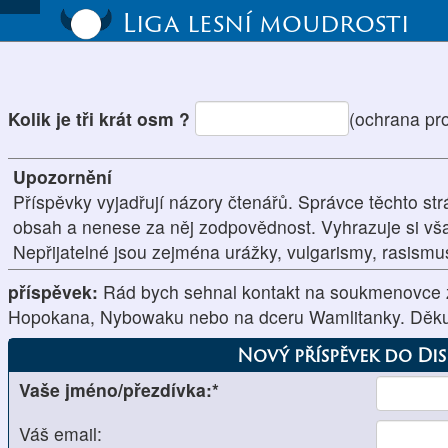
Liga lesní moudrosti
Kolik je tři krát osm ?
(ochrana pr
Upozornění
Příspěvky vyjadřují názory čtenářů. Správce těchto str
obsah a nenese za něj zodpovědnost. Vyhrazuje si vš
Nepřijatelné jsou zejména urážky, vulgarismy, rasism
příspěvek:
Rád bych sehnal kontakt na soukmenovce
Hopokana, Nybowaku nebo na dceru Wamlitanky. Děkuj
Nový příspěvek do Di
Vaše jméno/přezdívka:*
Váš email: