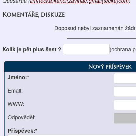
QuesaRia (
llm(tečka)kancl(zavináč)gmail(tečka)com
)
Komentáře, diskuze
Doposud nebyl zaznamenán žádn
Kolik je pět plus šest ?
(ochrana p
Nový příspěvek
Jméno:*
Email:
WWW:
Odpovědět:
Příspěvek:*