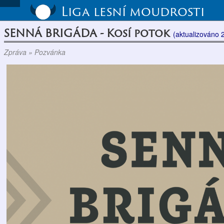
Liga lesní moudrosti
SENNÁ BRIGÁDA - Kosí potok
(aktualizováno 
Zpráva » Pozvánka