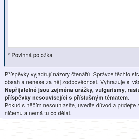
* Povinná položka
Příspěvky vyjadřují názory čtenářů. Správce těchto str
obsah a nenese za něj zodpovědnost. Vyhrazuje si však
Nepřijatelné jsou zejména urážky, vulgarismy, ras
příspěvky nesouvisející s příslušným tématem.
Pokud s něčím nesouhlasíte, uveďte důvod a přidejte 
ničemu a nemá tu co dělat.