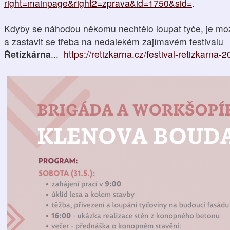
right=mainpage&right2=zprava&id=1750&sid=
.
Kdyby se náhodou někomu nechtělo loupat tyče, je možnos
a zastavit se třeba na nedalekém zajímavém festivalu
Řetízkárna
...
https://retizkarna.cz/festival-retizkarna-2