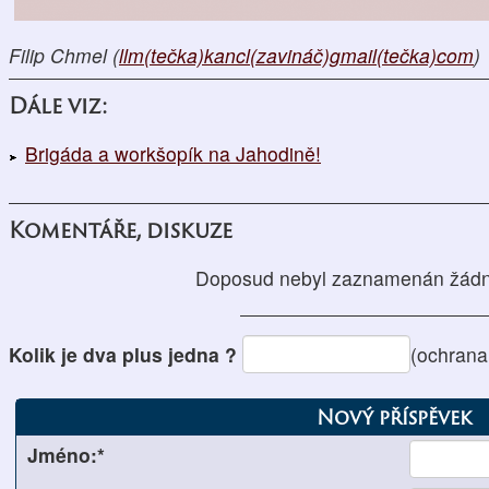
Filip Chmel (
llm(tečka)kancl(zavináč)gmail(tečka)com
)
Dále viz:
Brigáda a workšopík na Jahodině!
Komentáře, diskuze
Doposud nebyl zaznamenán žádn
Kolik je dva plus jedna ?
(ochrana
Nový příspěvek
Jméno:*