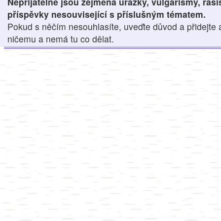
Nepřijatelné jsou zejména urážky, vulgarismy, ras
příspěvky nesouvisející s příslušným tématem.
Pokud s něčím nesouhlasíte, uveďte důvod a přidejte 
ničemu a nemá tu co dělat.