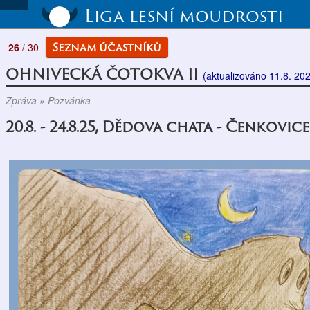
Liga lesní moudrosti
Seznam účastníků
26
/ 30
OHNIVECKÁ ČOTOKVA II
(aktualizováno 11.8. 20
Zpráva » Pozvánka
20.8. - 24.8.25, Dědova chata - Čenkovice