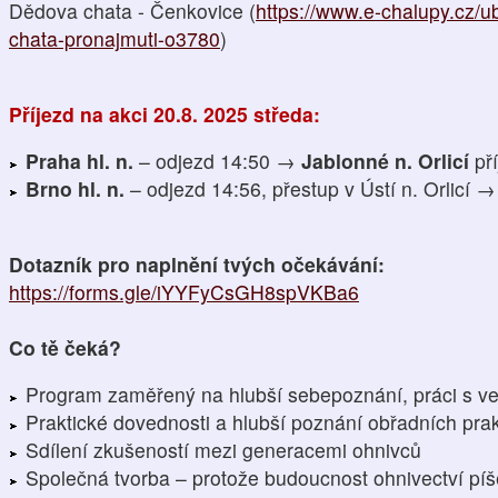
Dědova chata - Čenkovice (
https://www.e-chalupy.cz/u
chata-pronajmuti-o3780
)
Příjezd na akci 20.8. 2025 středa:
Praha hl. n.
– odjezd 14:50 →
Jablonné n. Orlicí
pří
Brno hl. n.
– odjezd 14:56, přestup v Ústí n. Orlicí →
Dotazník pro naplnění tvých očekávání:
https://forms.gle/iYYFyCsGH8spVKBa6
Co tě čeká?
Program zaměřený na hlubší sebepoznání, práci s 
Praktické dovednosti a hlubší poznání obřadních prak
Sdílení zkušeností mezi generacemi ohnivců
Společná tvorba – protože budoucnost ohnivectví pí