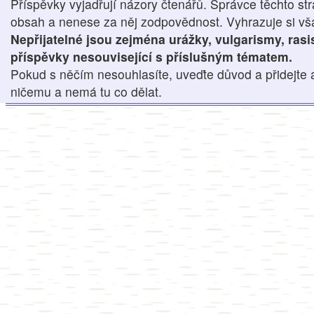
Příspěvky vyjadřují názory čtenářů. Správce těchto str
obsah a nenese za něj zodpovědnost. Vyhrazuje si však
Nepřijatelné jsou zejména urážky, vulgarismy, ras
příspěvky nesouvisející s příslušným tématem.
Pokud s něčím nesouhlasíte, uveďte důvod a přidejte 
ničemu a nemá tu co dělat.