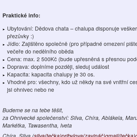
Praktické info:
Ubytování: Dědova chata – chalupa disponuje veške
přezůvky :)
Jídlo: Zajištěno společně (pro případné omezení pište 
večeře do nedělního oběda
Cena: max. 2 500Kč (bude upřesněná s přesnou po
Doprava: doplníme později, sleduj událost
Kapacita: kapacita chalupy je 30 os.
Vhodné pro: všechny, kdo už někdy na své vnitřní cestě 
jsi ohnivec nebo ne
Budeme se na tebe těšit,
za Ohnivecké společenství: Silva, Chíra, Ablákela, Ma
Markétka, Tawasentha, Iveta
Chíra, Silva (
silva(tečka)pribylova(zavináč)gmail(tečka