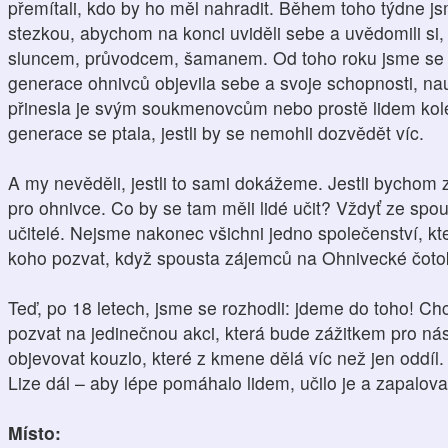
přemítali, kdo by ho měl nahradit. Během toho týdne jsme
stezkou, abychom na konci uviděli sebe a uvědomili si
sluncem, průvodcem, šamanem. Od toho roku jsme se co 
generace ohnivců objevila sebe a svoje schopnosti, na
přinesla je svým soukmenovcům nebo prostě lidem kol
generace se ptala, jestli by se nemohli dozvědět víc.
A my nevěděli, jestli to sami dokážeme. Jestli bychom z
pro ohnivce. Co by se tam měli lidé učit? Vždyť ze spou
učitelé. Nejsme nakonec všichni jedno společenství, k
koho pozvat, když spousta zájemců na Ohnivecké čoto
Teď, po 18 letech, jsme se rozhodli: jdeme do toho! C
pozvat na jedinečnou akci, která bude zážitkem pro ná
objevovat kouzlo, které z kmene dělá víc než jen oddí
Lize dál – aby lépe pomáhalo lidem, učilo je a zapaloval
Místo: