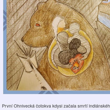
První Ohnivecká čotokva kdysi začala smrtí indiánskéh