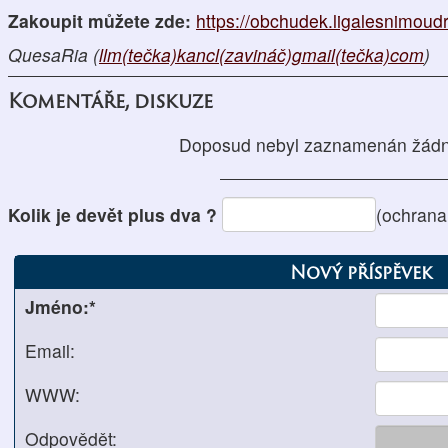
Zakoupit můžete zde:
https://obchudek.ligalesnimoudr
QuesaRia (
llm(tečka)kancl(zavináč)gmail(tečka)com
)
Komentáře, diskuze
Doposud nebyl zaznamenán žádn
Kolik je devět plus dva ?
(ochrana
Nový příspěvek
Jméno:*
Email:
WWW:
Odpovědět: