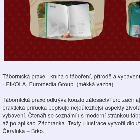
Tábornická praxe - kniha o táboření, přírodě a vybaven
- PIKOLA, Euromedia Group (měkká vazba)
Tábornická praxe odkrývá kouzlo zálesáctví pro začínajíc
praktická příručka popisuje nejdůležitější aspekty živo
vybavení. Čtenáři se seznámí i s moderní stránkou táb
až po aplikaci Záchranka. Texty i ilustrace vytvořil dlou
Červinka – Brko.