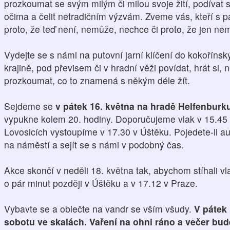
prozkoumat se svým milým či milou svoje žití, podívat 
očima a čelit netradičním výzvám. Zveme vás, kteří s p
proto, že teď není, nemůže, nechce či proto, že jen ne
Vydejte se s námi na putovní jarní klíčení do kokořínsk
krajině, pod převisem či v hradní věži povídat, hrát si,
prozkoumat, co to znamená s někým déle žít.
Sejdeme se
v pátek 16. května na hradě Helfenburk
vypukne kolem 20. hodiny. Doporučujeme vlak v 15.45 z
Lovosicích vystoupíme v 17.30 v Úštěku. Pojedete-li 
na náměstí a sejít se s námi v podobný čas.
Akce skončí v neděli 18. května tak, abychom stíhali vla
o pár minut později v Úštěku a v 17.12 v Praze.
Vybavte se a oblečte na vandr se vším všudy.
V pátek 
sobotu ve skalách. Vaření na ohni ráno a večer bu