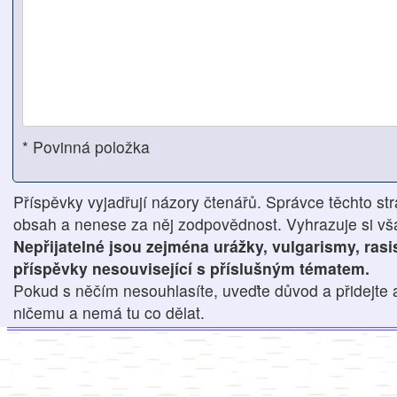
* Povinná položka
Příspěvky vyjadřují názory čtenářů. Správce těchto str
obsah a nenese za něj zodpovědnost. Vyhrazuje si však
Nepřijatelné jsou zejména urážky, vulgarismy, ras
příspěvky nesouvisející s příslušným tématem.
Pokud s něčím nesouhlasíte, uveďte důvod a přidejte 
ničemu a nemá tu co dělat.