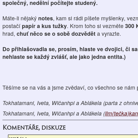
společný, nedělní počítejte studený.
Máte-li nějaký
notes
, kam si rádi píšete myšlenky, vez
postačí
papír a kus tužky
. Krom toho si vezměte
300 
hrad,
chuť něco se o sobě dozvědět
a vyrazte.
Do přihlašovadla se, prosím, hlaste ve dvojici, či sam
nehlaste se každý zvlášť, ale jako jedna entita.)
Těšíme se na vás a jsme zvědaví, co všechno se nám p
Tokhatamani, Iveta, Wičanhpi a Ablákela (parta z ohni
Tokhatamani, Iveta, Wičanhpi a Ablákela (
llm(tečka)ka
Komentáře, diskuze