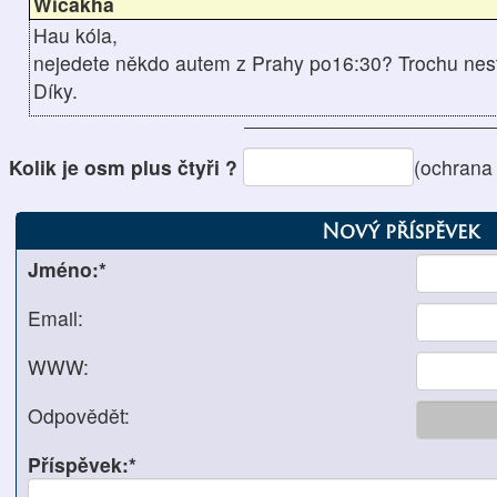
Wičákha
Hau kóla,
nejedete někdo autem z Prahy po16:30? Trochu nest
Díky.
Kolik je osm plus čtyři ?
(ochrana
Nový příspěvek
Jméno:*
Email:
WWW:
Odpovědět:
Příspěvek:*