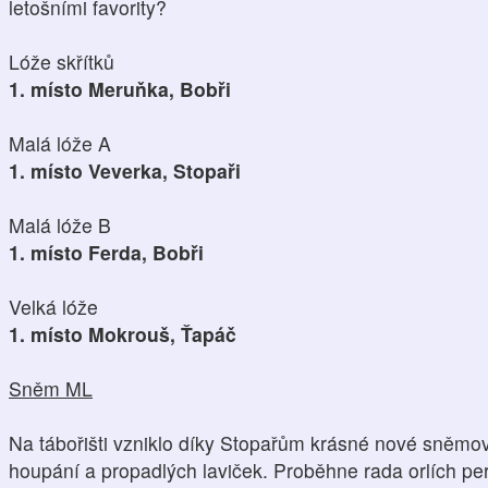
letošními favority?
Lóže skřítků
1. místo Meruňka, Bobři
Malá lóže A
1. místo Veverka, Stopaři
Malá lóže B
1. místo Ferda, Bobři
Velká lóže
1. místo Mokrouš, Ťapáč
Sněm ML
Na tábořišti vzniklo díky Stopařům krásné nové sněmo
houpání a propadlých laviček. Proběhne rada orlích per,