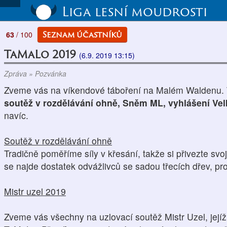
Liga lesní moudrosti
Seznam účastníků
63
/ 100
TaMaLo 2019
(6.9. 2019 13:15)
Zpráva » Pozvánka
Zveme vás na víkendové táboření na Malém Waldenu. 
soutěž v rozdělávání ohně, Sněm ML, vyhlášení Vel
navíc.
Soutěž v rozdělávání ohně
Tradičně poměříme síly v křesání, takže si přivezte svo
se najde dostatek odvážlivců se sadou třecích dřev, pr
Mistr uzel 2019
Zveme vás všechny na uzlovací soutěž Mistr Uzel, jej