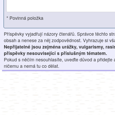
* Povinná položka
Příspěvky vyjadřují názory čtenářů. Správce těchto str
obsah a nenese za něj zodpovědnost. Vyhrazuje si však
Nepřijatelné jsou zejména urážky, vulgarismy, ras
příspěvky nesouvisející s příslušným tématem.
Pokud s něčím nesouhlasíte, uveďte důvod a přidejte 
ničemu a nemá tu co dělat.