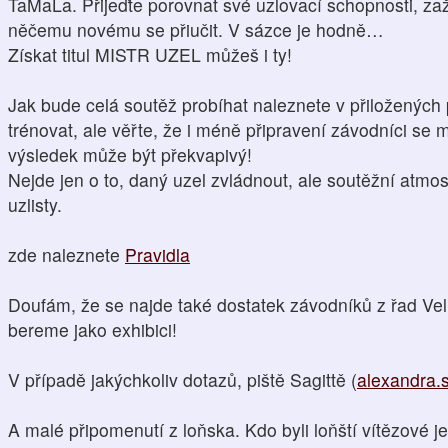
TaMaLa. Přijeďte porovnat své uzlovací schopnosti, zaž
něčemu novému se přiučit. V sázce je hodně…
Získat titul MISTR UZEL můžeš i ty!
Jak bude celá soutěž probíhat naleznete v přiložených 
trénovat, ale věřte, že i méně připravení závodníci se 
výsledek může být překvapivý!
Nejde jen o to, daný uzel zvládnout, ale soutěžní atmo
uzlisty.
zde naleznete
Pravidla
Doufám, že se najde také dostatek závodníků z řad Velk
bereme jako exhibici!
V případě jakýchkoliv dotazů, piště Sagittě (
alexandra
A malé připomenutí z loňska. Kdo byli loňští vítězové je