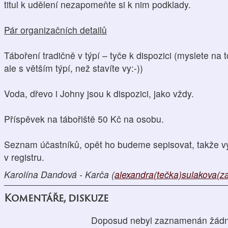
titul k udělení nezapomeňte si k nim podklady.
Pár organizačních detailů
Táboření tradičně v týpí – tyče k dispozici (myslete na 
ale s větším týpí, než stavíte vy:-))
Voda, dřevo i Johny jsou k dispozici, jako vždy.
Příspěvek na tábořiště 50 Kč na osobu.
Seznam účastníků, opět ho budeme sepisovat, takže využi
v registru.
Karolína Dandová - Karča (
alexandra(tečka)sulakova(z
Komentáře, diskuze
Doposud nebyl zaznamenán žádn