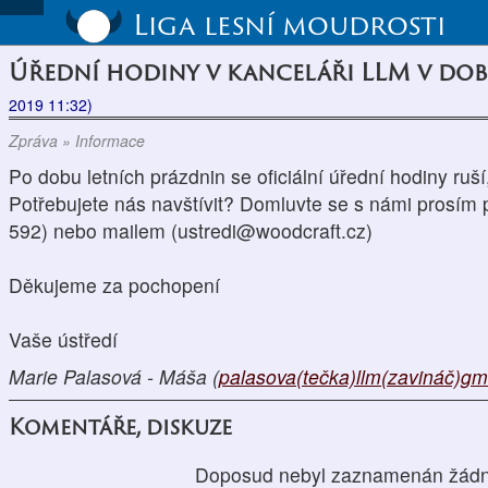
Liga lesní moudrosti
Úřední hodiny v kanceláři LLM v do
2019 11:32)
Zpráva » Informace
Po dobu letních prázdnin se oficiální úřední hodiny ruší,
Potřebujete nás navštívit? Domluvte se s námi prosím 
592) nebo mailem (ustredi@woodcraft.cz)
Děkujeme za pochopení
Vaše ústředí
Marie Palasová - Máša (
palasova(tečka)llm(zavináč)gm
Komentáře, diskuze
Doposud nebyl zaznamenán žádn