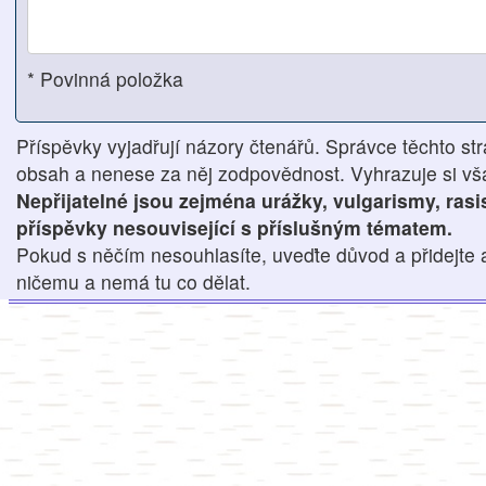
* Povinná položka
Příspěvky vyjadřují názory čtenářů. Správce těchto str
obsah a nenese za něj zodpovědnost. Vyhrazuje si však
Nepřijatelné jsou zejména urážky, vulgarismy, ras
příspěvky nesouvisející s příslušným tématem.
Pokud s něčím nesouhlasíte, uveďte důvod a přidejte 
ničemu a nemá tu co dělat.