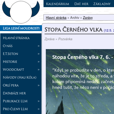
Kalendárium
Dat. her
Základny
Hlavní stránka
» Archiv »
Zprávy
Stopa Černého vlka
Liga lesní moudrosti
(12.5.
Hlavní stránka
Zpráva » Pozvánka
O nás
»
E.T.Seton
»
Historie
»
Woodcraft
»
Návody (Hau Kóla)
Orlí pera
»
Databáze her
Publikace LLM
»
Pro členy LLM
»