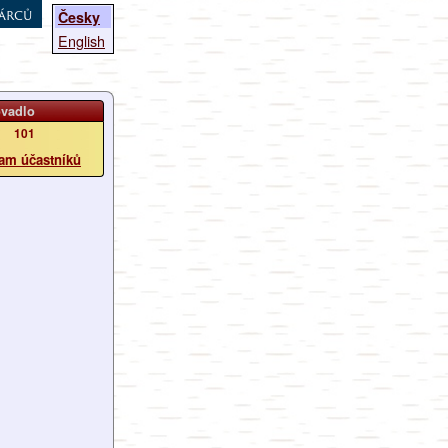
árců
Česky
English
ovadlo
101
am účastníků