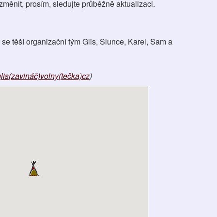
měnit, prosím, sledujte průběžně aktualizaci.
se těší organizační tým Glis, Slunce, Karel, Sam a
lis(zavináč)volny(tečka)cz
)