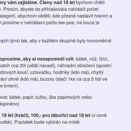
ny vám zajistíme.
Členy nad 18 let
bychom chtěli
. Prosím, abyste do přihlašovala nahlásili počet
ategorií, abychom věděli, kde přesně nastavit hranici a
eň prosíme o nahlášení počtu tee-pee, na louce je
nných týmů tak, aby v každém skupině byly rovnoměrně
.
oprosíme, aby si nezapomněl vzít:
šátek, nůž, lžíci,
 batoh cca 30l (větší nevadí), náhradní oblečení (spodní
adrových koulí, uzlovačku, hodinky (kdo má), chytrý
ání ohně (kdo má), buzolu (stačí 1ks na cca 5 lidí ve
ve kmeni).
at: šátek, papír, tužku, 2ks papírových nebo
doplněno)
 18 let (hráči), 100,- pro tábořící nad 18 let
(v ceně
budek). Poplatek bude vybírán na místě.