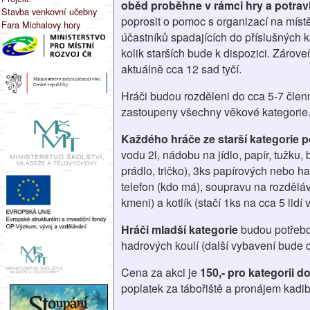
oběd proběhne v rámci hry a potravi
Stavba venkovní učebny
poprosit o pomoc s organizací na místě
Fara Michalovy hory
účastníků spadajících do příslušných k
kolik starších bude k dispozici. Zárov
aktuálně cca 12 sad tyčí.
Hráči budou rozděleni do cca 5-7 čle
zastoupeny všechny věkové kategorie
Každého hráče ze starší kategorie p
vodu 2l, nádobu na jídlo, papír, tužku,
prádlo, tričko), 3ks papírových nebo h
telefon (kdo má), soupravu na rozděláv
kmeni) a kotlík (stačí 1ks na cca 5 lidí 
Hráči mladší kategorie
budou potřebov
hadrových koulí (další vybavení bude 
Cena za akci je
150,- pro kategorii do
poplatek za tábořiště a pronájem kadi