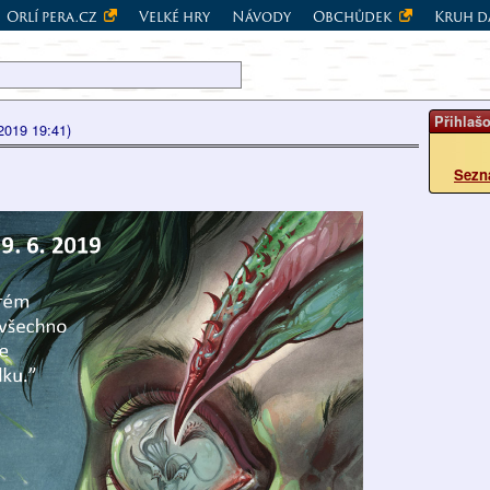
Orlí pera.cz
Velké hry
Návody
Obchůdek
Kruh d
Přihlaš
 2019 19:41)
Sezn