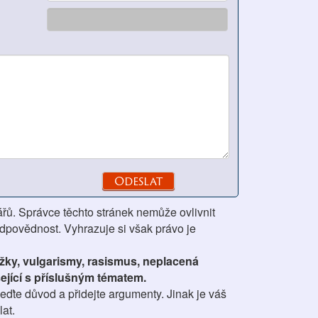
ářů. Správce těchto stránek nemůže ovlivnit
odpovědnost. Vyhrazuje si však právo je
ážky, vulgarismy, rasismus, neplacená
ející s příslušným tématem.
ďte důvod a přidejte argumenty. Jinak je váš
at.