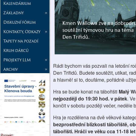
Kalendárium
Základny
»
Diskuzní fórum
Kontakty, Odkazy
»
Tapety na pozadí
Kruh dárců
Projekty LLM
»
Rádi bychom vás pozvali na letošní roč
Archiv
»
Den Trifidů. Budete soutěžit, utíkat, ra
a hlavně! si to, doufáme, pořádně užij
Hra se bude konat na tábořišti
Malý Wa
nejpozději do 19:30 hod. v pátek
. V
končit v sobotu později večer, neděle 
Hra je rozdělena na dvě věkové kateg
bezprostřední blízkosti tábořiště, 
tábořišti. Hráči ve věku cca 11-18 l
Projekt: