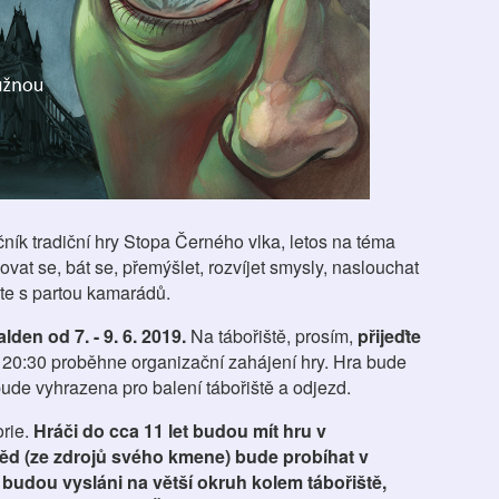
ník tradiční hry Stopa Černého vlka, letos na téma
dovat se, bát se, přemýšlet, rozvíjet smysly, naslouchat
ete s partou kamarádů.
lden od 7. - 9. 6. 2019.
Na tábořiště, prosím,
přijeďte
e 20:30 proběhne organizační zahájení hry. Hra bude
bude vyhrazena pro balení tábořiště a odjezd.
orie.
Hráči do cca 11 let budou mít hru v
oběd (ze zdrojů svého kmene) bude probíhat v
et budou vysláni na větší okruh kolem tábořiště,