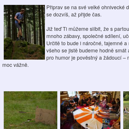
Připr
av se na své velké ohnivecké 
se dozvíš, až přijde čas.
Již teď Ti můžeme slíbit, že s parto
mnoho zábavy, společné sdílení, u
Určitě to bude i náročné, tajemné a
všeho se jistě budeme hodně smát a
pro humor je pověstný a žádoucí – 
moc vážně.