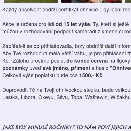
Každý absolvent obdrží certifikát ohnivce Ligy lesní mo
Akce je určena pro lidi
od 15 let výše
. Ty, kteří si ještě
můžou v rozhodování podpořit kamarádi z kmene či ro
Zapíšeš-li se do přihlašovadla, brzy obdržíš další infor
Aby Tvé rozhodnutí mělo větší váhu, je pro přihlášení tř
Kč. Zálohu prosíme poslat
do konce června
na ligov
poznámky
uveď
své jméno, přímení
a heslo
"Ohnive
Celková výše poplatku bude cca
1500,- Kč
.
Doprovodit Tě na Tvoji ohniveckou stezku, bude velkou
Lasíka, Libora, Okeyu, Silvu, Topa, Waštewin, Wičakhu
Jaké byly minulé ročníky?
To nám poví jejich a