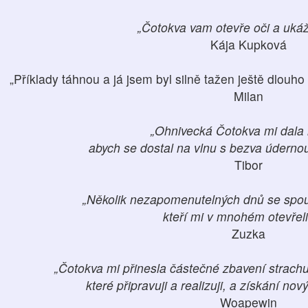
„Čotokva vam otevře oči a ukáž
Kája Kupková
„Příklady táhnou a já jsem byl silně tažen ještě dlouh
Milan
„Ohnivecká Čotokva mi dala 
abych se dostal na vlnu s bezva údernou
Tibor
„Několik nezapomenutelných dnů se spous
kteří mi v mnohém otevřeli 
Zuzka
„Čotokva mi přinesla částečné zbavení strachu
které připravuji a realizuji, a získání nový
Woapewin