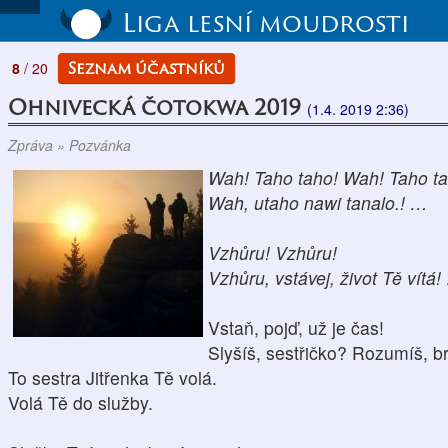
Liga lesní moudrosti
Seznam účastníků
8
/ 20
Ohnivecká čotokwa 2019
(1.4. 2019 2:36)
Zpráva » Pozvánka
Wah! Taho taho! Wah! Taho ta
Wah, utaho nawi tanalo.! …
Vzhůru! Vzhůru!
Vzhůru, vstávej, život Tě vítá
Vstaň, pojď, už je čas!
Slyšíš, sestřičko? Rozumíš, b
To sestra Jitřenka Tě volá.
Volá Tě do služby.