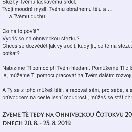
Služby Tvému laskavému srdci,
Tvojí moudré mysli, Tvému obratnému tělu a …
… a Tvému duchu.
Co na to povíš?
Vydáš se na ohniveckou stezku?
Chceš se dozvědět jak vykročit, kudy jít, co tě na stez
potkat?
Nabízíme Ti pomoc při Tvém hledání. Pomůžeme Ti zjis
je, můžeme Ti pomoci pracovat na Tvém dalším rozvoji 
A Ty se z toho můžeš těšit a radovat sám, pro sebe, ale
průvodcem na cestě lesní moudrosti, můžeš se stát oh
Zveme Tě tedy na Ohniveckou Čotokvu 2019
dnech 20. 8. - 25. 8. 2019.