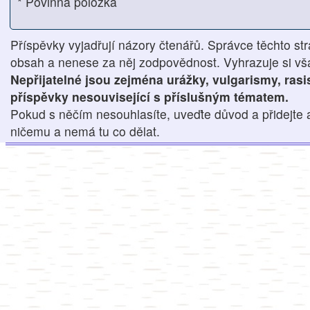
* Povinná položka
Příspěvky vyjadřují názory čtenářů. Správce těchto str
obsah a nenese za něj zodpovědnost. Vyhrazuje si však
Nepřijatelné jsou zejména urážky, vulgarismy, ras
příspěvky nesouvisející s příslušným tématem.
Pokud s něčím nesouhlasíte, uveďte důvod a přidejte 
ničemu a nemá tu co dělat.