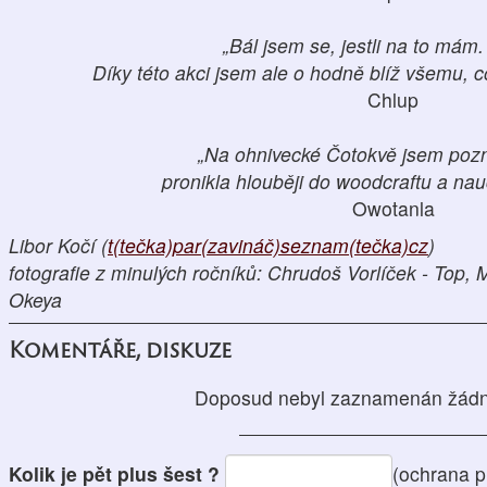
„Bál jsem se, jestli na to má
Díky této akci jsem ale o hodně blíž všemu, co
Chlup
„Na ohnivecké Čotokvě jsem poznal
pronikla hlouběji do woodcraftu a nauč
Owotanla
Libor Kočí (
t(tečka)par(zavináč)seznam(tečka)cz
)
fotografie z minulých ročníků: Chrudoš Vorlíček - Top,
Okeya
Komentáře, diskuze
Doposud nebyl zaznamenán žádn
Kolik je pět plus šest ?
(ochrana p