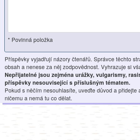
* Povinná položka
Příspěvky vyjadřují názory čtenářů. Správce těchto str
obsah a nenese za něj zodpovědnost. Vyhrazuje si však
Nepřijatelné jsou zejména urážky, vulgarismy, ras
příspěvky nesouvisející s příslušným tématem.
Pokud s něčím nesouhlasíte, uveďte důvod a přidejte 
ničemu a nemá tu co dělat.