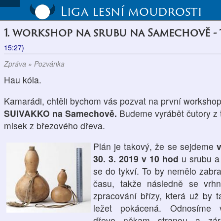
Liga lesní moudrosti
1. workshop na srubu na Samechově - 
15:27)
Zpráva » Pozvánka
Hau kóla.
Kamarádi, chtěli bychom vás pozvat na první worksho
SUI
VAKKO na Samechově.
Budeme vyrábět čutory z 
misek z březového dřeva.
Plán je takový, že se sejdeme
30. 3. 2019 v 10 hod
u srubu a
se do tykví. To by nemělo zabr
času, takže následně se vrh
zpracování břízy, která už by 
ležet pokácená. Odnosíme 
dřevo někam stranou a zár