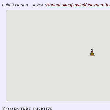
Lukáš Horina - Ježek (
HorinaLukas(zavináč)seznam(te
Komentáře, diskuze