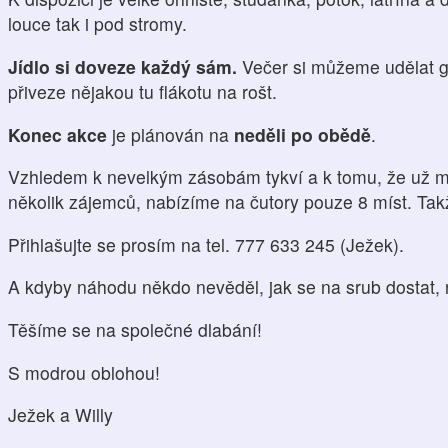
louce tak i pod stromy.
Jídlo si doveze každý sám.
Večer si můžeme udělat gr
přiveze nějakou tu flákotu na rošt.
Konec akce
je plánován na
neděli po obědě
.
Vzhledem k nevelkým zásobám tykví a k tomu, že už má
několik zájemců, nabízíme na čutory pouze 8 míst. Takže
Přihlašujte se prosím na tel. 777 633 245 (Ježek).
A kdyby náhodu někdo nevěděl, jak se na srub dostat, n
Těšíme se na společné dlabání!
S modrou oblohou!
Ježek a Willy