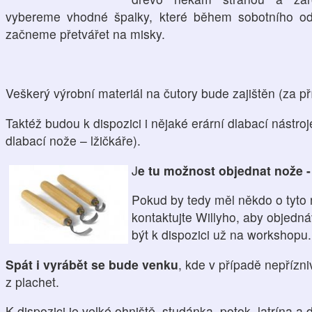
vybereme vhodné špalky, které během sobotního o
začneme přetvářet na misky.
Veškerý výrobní materiál na čutory bude zajištěn (za p
Taktéž budou k dispozici i nějaké erární dlabací nástroj
dlabací nože – lžičkáře).
J
e tu možnost objednat nože -
Pokud by tedy měl někdo o tyto 
kontaktujte Willyho, aby objedn
být k dispozici už na workshopu.
Spát i vyrábět se bude venku
, kde v případě nepřízn
z plachet.
K dispozici je velké ohniště, studánka, potok, latrína a