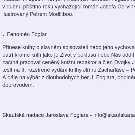
v dubnu příštího roku vycházející román Josefa Červinky
ilustrovaný Petrem Modlitbou.
Fenomén Foglar
Přinese knihy o slavném spisovateli nebo jeho vychova
patří kromě knih jako je Život v poklusu nebo Náš oddíl
začíná pracovat ceněný knižní redaktor a člen Dvojky
těšit na II. rozšířené vydání knihy Jiřího Zachariáše – 
A dále na výběr z dlouhodobých her J. Foglara, dopl
doprovodem.
Skautská nadace Jaroslava Foglara - info@skautskan