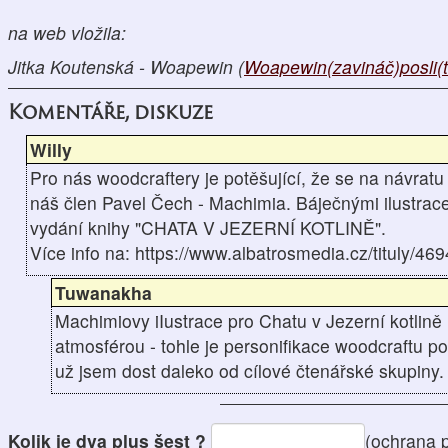
na web vložila:
Jitka Koutenská - Woapewin (
Woapewin(zavináč)posli(t
Komentáře, diskuze
Willy
Pro nás woodcraftery je potěšující, že se na návratu
náš člen Pavel Čech - Machimia. Báječnými ilustracem
vydání knihy "CHATA V JEZERNÍ KOTLINĚ".
Více info na: https://www.albatrosmedia.cz/tituly/469
Tuwanakha
Machimiovy iIustrace pro Chatu v Jezerní kotlině
atmosférou - tohle je personifikace woodcraftu p
už jsem dost daleko od cílové čtenářské skupiny.
Kolik je dva plus šest ?
(ochrana 