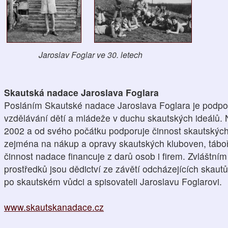
Jaroslav Foglar ve 30. letech
Skautská nadace Jaroslava Foglara
Posláním Skautské nadace Jaroslava Foglara je podpo
vzdělávání dětí a mládeže v duchu skautských ideálů.
2002 a od svého počátku podporuje činnost skautských 
zejména na nákup a opravy skautských kluboven, tábořiš
činnost nadace financuje z darů osob i firem. Zvláštn
prostředků jsou dědictví ze závětí odcházejících skautů
po skautském vůdci a spisovateli Jaroslavu Foglarovi.
www.skautskanadace.cz