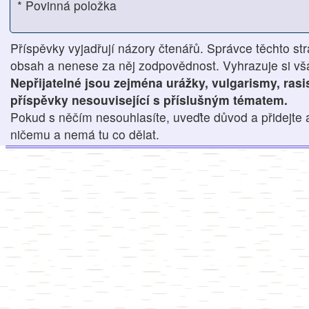
* Povinná položka
Příspěvky vyjadřují názory čtenářů. Správce těchto str
obsah a nenese za něj zodpovědnost. Vyhrazuje si však
Nepřijatelné jsou zejména urážky, vulgarismy, ras
příspěvky nesouvisející s příslušným tématem.
Pokud s něčím nesouhlasíte, uveďte důvod a přidejte 
ničemu a nemá tu co dělat.