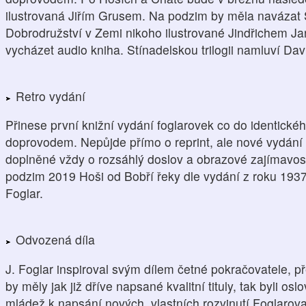
ilustrovaná Jiřím Grusem. Na podzim by měla navázat S
Dobrodružství v Zemi nikoho ilustrované Jindřichem J
vycházet audio kniha. Stínadelskou trilogii namluví Da
Retro vydání
Přinese první knižní vydání foglarovek co do identick
doprovodem. Nepůjde přímo o reprint, ale nové vydání 
doplněné vždy o rozsáhlý doslov a obrazové zajímavo
podzim 2019 Hoši od Bobří řeky dle vydání z roku 1937,
Foglar.
Odvozená díla
J. Foglar inspiroval svým dílem četné pokračovatele, pře
by měly jak již dříve napsané kvalitní tituly, tak byli osl
mládež k napsání nových, vlastních rozvinutí Foglarov