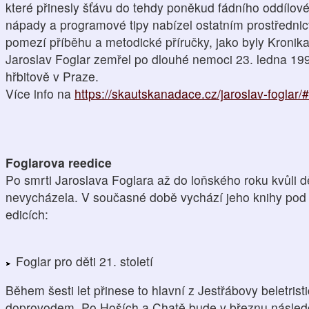
které přinesly šťávu do tehdy poněkud fádního oddílové
nápady a programové tipy nabízel ostatním prostřednic
pomezí příběhu a metodické příručky, jako byly Kronika
Jaroslav Foglar zemřel po dlouhé nemoci 23. ledna 1
hřbitově v Praze.
Více info na
https://skautskanadace.cz/jaroslav-foglar/#
Foglarova reedice
Po smrti Jaroslava Foglara až do loňského roku kvůli 
nevycházela. V současné době vychází jeho knihy pod 
edicích:
Foglar pro děti 21. století
Během šesti let přinese to hlavní z Jestřábovy beletris
doprovodem. Po Hoších a Chatě bude v březnu násle