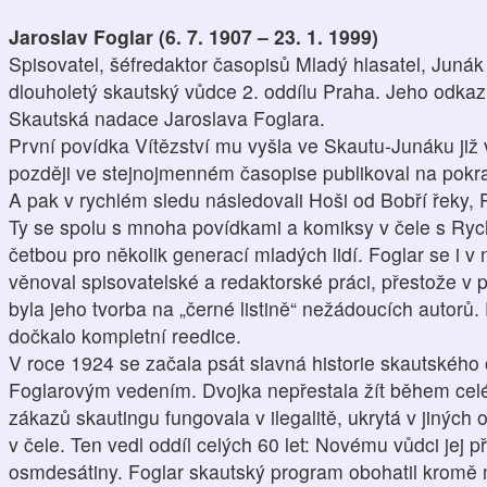
Jaroslav Foglar (6. 7. 1907 – 23. 1. 1999)
Spisovatel, šéfredaktor časopisů Mladý hlasatel, Juná
dlouholetý skautský vůdce 2. oddílu Praha. Jeho odkaz
Skautská nadace Jaroslava Foglara.
První povídka Vítězství mu vyšla ve Skautu‑Junáku již v
později ve stejnojmenném časopise publikoval na pokr
A pak v rychlém sledu následovali Hoši od Bobří řeky, P
Ty se spolu s mnoha povídkami a komiksy v čele s Rych
četbou pro několik generací mladých lidí. Foglar se i
věnoval spisovatelské a redaktorské práci, přestože v
byla jeho tvorba na „černé listině“ nežádoucích autorů.
dočkalo kompletní reedice.
V roce 1924 se začala psát slavná historie skautského
Foglarovým vedením. Dvojka nepřestala žít během celéh
zákazů skautingu fungovala v ilegalitě, ukrytá v jinýc
v čele. Ten vedl oddíl celých 60 let: Novému vůdci jej p
osmdesátiny. Foglar skautský program obohatil kromě 