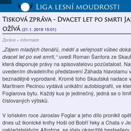
Liga lesní moudrosti
Tisková zpráva - Dvacet let po smrti 
ožívá
(21.1. 2019 15:01)
Zpráva » Informace
„Zájem mladých čtenářů, médií a veřejnosti vůbec dokáza
dvacet let po své smrti,“
uvedl Roman Šantora ze Skaut
která disponuje právy na spisovatelovu pozůstalost. N
uvedením divadelního představení Záhada hlavolamu v d
beznadějně vyprodané. Kromě toho Skautská nadace ve
Martinem Pecinou vydává unikátní autobiografii, ve které
Foglarova bytu. Každý kus je jedinečný, jedná se o lim
číslovaných výtisků.
V loňském roce Jaroslav Foglar a jeho dílo pronikli opě
dnes už ikonické knihy Hoši od Bobří řeky a Chata v Je
nakladatelstvím Albatros, se staly okamžitě bestsellery