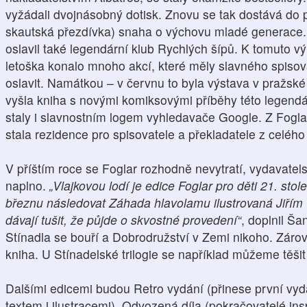
vyžádali dvojnásobný dotisk. Znovu se tak dostává do
skautská přezdívka) snaha o výchovu mladé generace.
oslavil také legendární klub Rychlých šípů. K tomuto vý
letoška konalo mnoho akcí, které měly slavného spisov
oslavit. Namátkou – v červnu to byla výstava v pražsk
vyšla kniha s novými komiksovými příběhy této legendá
staly i slavnostním logem vyhledavače Google. Z Fogl
stala rezidence pro spisovatele a překladatele z celého
V příštím roce se Foglar rozhodně nevytratí, vydavatels
naplno.
„Vlajkovou lodí je edice Foglar pro děti 21. sto
březnu následovat Záhada hlavolamu ilustrovaná Jiřím
dávají tušit, že půjde o skvostné provedení“
, doplnil Š
Stínadla se bouří a Dobrodružství v Zemi nikoho. Zár
kniha. U Stínadelské trilogie se například můžeme těši
Dalšími edicemi budou Retro vydání (přinese první vyd
textem i ilustracemi), Odvozená díla (pokračovatelé i