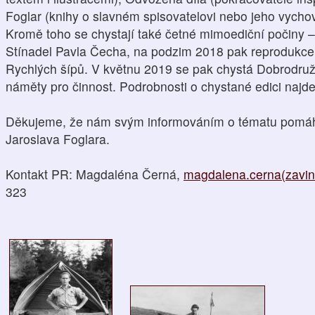
Foglar (knihy o slavném spisovatelovi nebo jeho vychov
Kromě toho se chystají také četné mimoediční počiny 
Stínadel Pavla Čecha, na podzim 2018 pak reprodukce 
Rychlých šípů. V květnu 2019 se pak chystá Dobrodru
náměty pro činnost. Podrobnosti o chystané edici najdet
Děkujeme, že nám svým informováním o tématu pomáhá
Jaroslava Foglara.
Kontakt PR: Magdaléna Černá,
magdalena.cerna(zavin
323