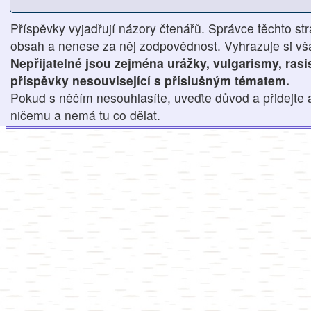
Příspěvky vyjadřují názory čtenářů. Správce těchto str
obsah a nenese za něj zodpovědnost. Vyhrazuje si však
Nepřijatelné jsou zejména urážky, vulgarismy, ras
příspěvky nesouvisející s příslušným tématem.
Pokud s něčím nesouhlasíte, uveďte důvod a přidejte 
ničemu a nemá tu co dělat.