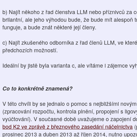
b) Najít někoho z řad členstva LLM nebo příznivců za 
brilantní, ale jeho výhodou bude, že bude mít alespoň
funguje, a bude znát některé její členy.
c) Najít zkušeného odborníka z řad členů LLM, ve kter
předchozích možností.
Ideální by jistě byla varianta c, ale vítáme i zájemce vy
Co to konkrétně znamená?
V této chvíli by se jednalo o pomoc s nejbližšími novým
(zpracování rozpočtu, kontrola plnění, propojení s lig
vyúčtování). V současné době uvažujeme o zapojení do
bod K2 ve zprávě z březnového zasedání náčelnictva
(
prosinec 2013 a duben 2013 až říjen 2014, nutno upozorn