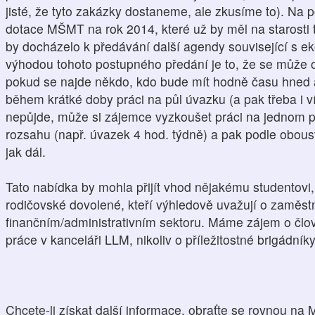
jisté, že tyto zakázky dostaneme, ale zkusíme to). Na 
dotace MŠMT na rok 2014, které už by měl na starosti 
by docházelo k předávání další agendy související s 
výhodou tohoto postupného předání je to, že se může o
pokud se najde někdo, kdo bude mít hodně času hned a
během krátké doby práci na půl úvazku (a pak třeba i 
nepůjde, může si zájemce vyzkoušet práci na jednom 
rozsahu (např. úvazek 4 hod. týdně) a pak podle obous
jak dál.
Tato nabídka by mohla přijít vhod nějakému studentovi,
rodičovské dovolené, kteří výhledově uvažují o zaměst
finančním/administrativním sektoru. Máme zájem o člo
práce v kanceláři LLM, nikoliv o příležitostné brigádník
Chcete-li získat další informace, obraťte se rovnou na