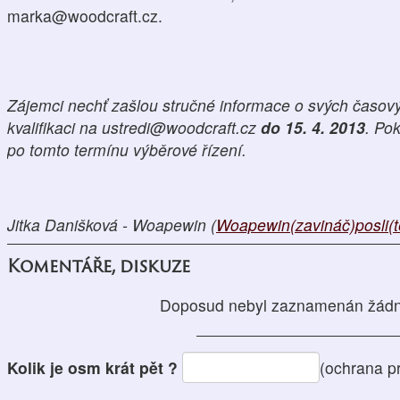
marka@woodcraft.cz.
Zájemci nechť zašlou stručné informace o svých časov
kvalifikaci na ustredi@woodcraft.cz
do 15. 4. 2013
. Po
po tomto termínu výběrové řízení.
Jitka Danišková - Woapewin (
Woapewin(zavináč)posli(t
Komentáře, diskuze
Doposud nebyl zaznamenán žádn
Kolik je osm krát pět ?
(ochrana p