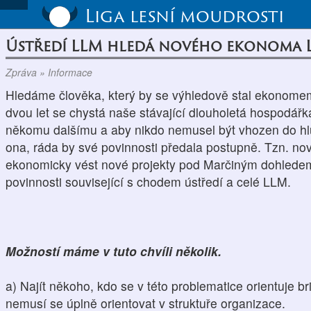
Liga lesní moudrosti
Ústředí LLM hledá nového ekonoma
Zpráva » Informace
Hledáme člověka, který by se výhledově stal ekonome
dvou let se chystá naše stávající dlouholetá hospodář
někomu dalšímu a aby nikdo nemusel být vhozen do hlu
ona, ráda by své povinnosti předala postupně. Tzn. no
ekonomicky vést nové projekty pod Marčiným dohledem 
povinnosti související s chodem ústředí a celé LLM.
Možností máme v tuto chvíli několik.
a) Najít někoho, kdo se v této problematice orientuje br
nemusí se úplně orientovat v struktuře organizace.