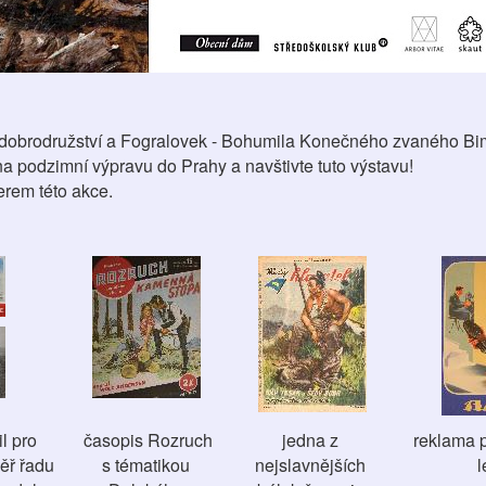
 dobrodružství a Fogralovek - Bohumila Konečného zvaného Bi
na podzimní výpravu do Prahy a navštivte tuto výstavu!
erem této akce.
il pro
časopis Rozruch
jedna z
reklama p
ěř řadu
s tématikou
nejslavnějších
l