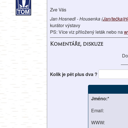
Zve Vás
Jan Hosnedl - Housenka (
Jan(tečka)H
kurátor výstavy
PS: Více viz přiložený leták nebo na
w
Komentáře, diskuze
Do
Kolik je pět plus dva ?
Jméno:*
Email:
WWW: