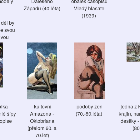
modely
Dalekého
obálek časopisu
Západu (40.léta)
Mladý hlasatel
(1939)
děl byl
se svou
Evou
álka
kultovní
podoby žen
jedna z
lé šípy
Amazona -
(70.-80.léta)
krajin, n
opise
Oktobriana
desítky 
)
(přelom 60. a
(80
70.let)