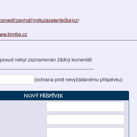
osnedl(zavináč)mikulasske(tečka)cz
)
ww.bimba.cz
posud nebyl zaznamenán žádný komentář.
(ochrana proti nevyžádanému příspěvku)
Nový příspěvek