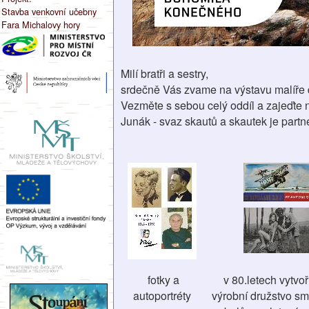
Stavba venkovní učebny
Fara Michalovy hory
Milí bratři a sestry,
srdečně Vás zvame na výstavu malíře
Vezměte s sebou celý oddíl a zajeďte 
Junák - svaz skautů a skautek je partn
fotky a
v 80.letech vytvoř
autoportréty
výrobní družstvo sm