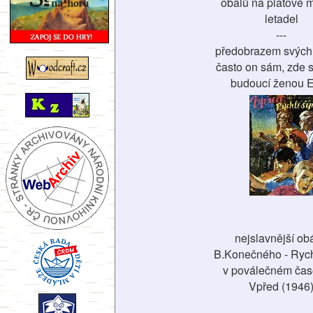
obalů na platové 
letadel
---
předobrazem svých 
často on sám, zde 
budoucí ženou 
nejslavnější ob
B.Konečného - Rych
v poválečném čas
Vpřed (1946