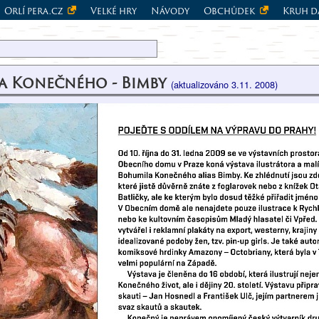
Orlí pera.cz
Velké hry
Návody
Obchůdek
Kruh d
la Konečného - Bimby
(aktualizováno 3.11. 2008)