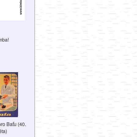
mba!
ro Baťu (40.
éta)