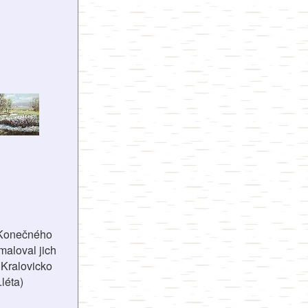
 Konečného
amaloval jich
- Kralovicko
.léta)