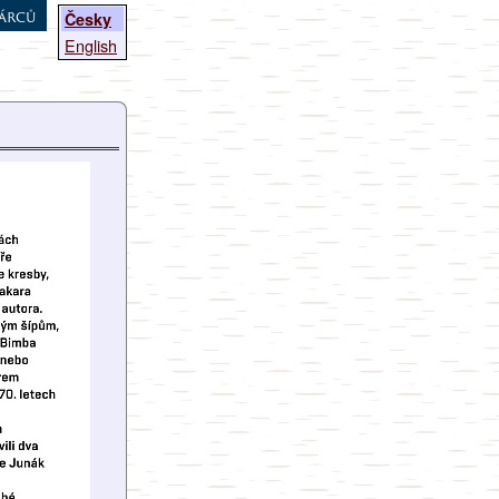
árců
Česky
English