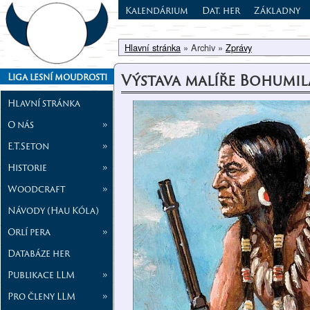
Kalendárium
Dat. her
Základny
Hlavní stránka
» Archiv »
Zprávy
Výstava malíře Bohumi
Liga lesní moudrosti
Hlavní stránka
O nás
»
E.T.Seton
»
Historie
»
Woodcraft
»
Návody (Hau Kóla)
Orlí pera
»
Databáze her
Publikace LLM
»
Pro členy LLM
»