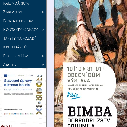
Kalendárium
Základny
»
Diskuzní fórum
Kontakty, Odkazy
»
Tapety na pozadí
Kruh dárců
Projekty LLM
»
Archiv
»
Projekt: