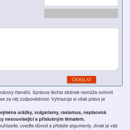
 názory čtenářů. Správce těchto stránek nemůže ovlivnit
se za něj zodpovědnost. Vyhrazuje si však právo je
 zejména urážky, vulgarismy, rasismus, neplacená
ky nesouvisející s příslušným tématem.
hlasíte, uveďte důvod a přidejte argumenty. Jinak je váš