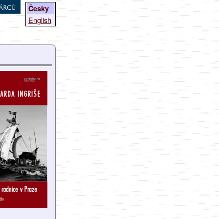
árců
Česky
English