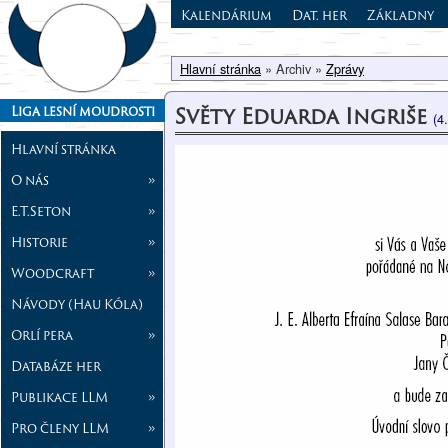
Kalendárium
Dat. her
Základny
Hlavní stránka
» Archiv »
Zprávy
Světy Eduarda Ingriše
Liga lesní moudrosti
(4
Hlavní stránka
O nás
»
E.T.Seton
»
Historie
»
Woodcraft
»
Návody (Hau Kóla)
Orlí pera
»
Databáze her
Publikace LLM
»
Pro členy LLM
»