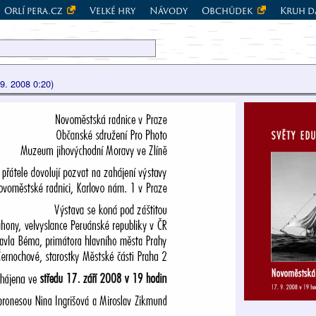
Orlí pera.cz
Velké hry
Návody
Obchůdek
Kruh d
.9. 2008 0:20)