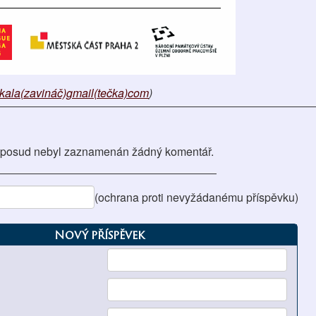
ikala(zavináč)gmail(tečka)com
)
posud nebyl zaznamenán žádný komentář.
(ochrana proti nevyžádanému příspěvku)
Nový příspěvek