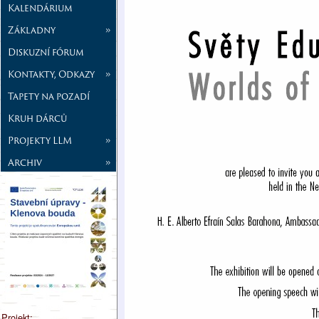
Kalendárium
Základny
»
Diskuzní fórum
Kontakty, Odkazy
»
Tapety na pozadí
Kruh dárců
Projekty LLM
»
Archiv
»
Projekt: