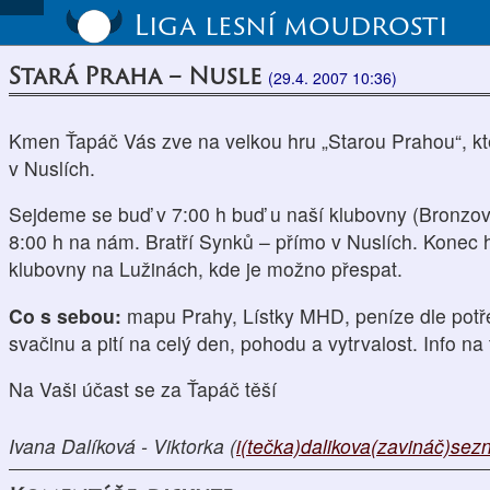
Liga lesní moudrosti
Stará Praha – Nusle
(29.4. 2007 10:36)
Kmen Ťapáč Vás zve na velkou hru „Starou Prahou“, kte
v Nuslích.
Sejdeme se buď v 7:00 h buď u naší klubovny (Bronzov
8:00 h na nám. Bratří Synků – přímo v Nuslích. Konec 
klubovny na Lužinách, kde je možno přespat.
Co s sebou:
mapu Prahy, Lístky MHD, peníze dle potřeb
svačinu a pití na celý den, pohodu a vytrvalost. Info na
Na Vaši účast se za Ťapáč těší
Ivana Dalíková - Viktorka (
i(tečka)dalikova(zavináč)se