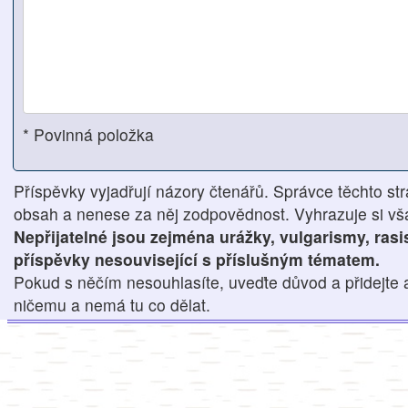
* Povinná položka
Příspěvky vyjadřují názory čtenářů. Správce těchto str
obsah a nenese za něj zodpovědnost. Vyhrazuje si však
Nepřijatelné jsou zejména urážky, vulgarismy, ras
příspěvky nesouvisející s příslušným tématem.
Pokud s něčím nesouhlasíte, uveďte důvod a přidejte 
ničemu a nemá tu co dělat.