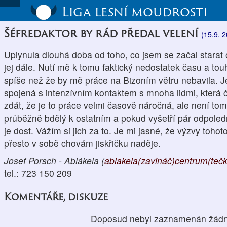
Liga lesní moudrosti
Šéfredaktor by rád předal velení
(15.9. 
Uplynula dlouhá doba od toho, co jsem se začal starat o
jej dále. Nutí mě k tomu faktický nedostatek času a 
spíše než že by mě práce na Bizoním větru nebavila. Je
spojená s intenzívním kontaktem s mnoha lidmi, která 
zdát, že je to práce velmi časově náročná, ale není tom
průběžně bdělý k ostatním a pokud vyšetří pár odpoled
je dost. Vážím si jich za to. Je mi jasné, že výzvy toho
přesto v sobě chovám jiskřičku naděje.
Josef Porsch - Ablákela (
ablakela(zavináč)centrum(teč
tel.: 723 150 209
Komentáře, diskuze
Doposud nebyl zaznamenán žádn