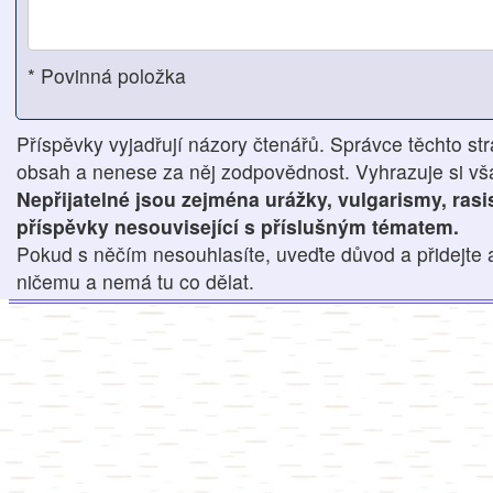
* Povinná položka
Příspěvky vyjadřují názory čtenářů. Správce těchto str
obsah a nenese za něj zodpovědnost. Vyhrazuje si však
Nepřijatelné jsou zejména urážky, vulgarismy, ras
příspěvky nesouvisející s příslušným tématem.
Pokud s něčím nesouhlasíte, uveďte důvod a přidejte 
ničemu a nemá tu co dělat.