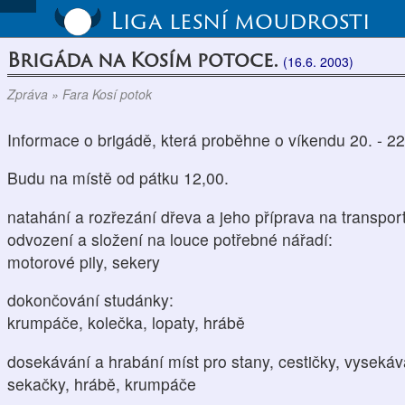
Liga lesní moudrosti
Brigáda na Kosím potoce.
(16.6. 2003)
Zpráva » Fara Kosí potok
Informace o brigádě, která proběhne o víkendu 20. - 2
Budu na místě od pátku 12,00.
natahání a rozřezání dřeva a jeho příprava na transpor
odvození a složení na louce potřebné nářadí:
motorové pily, sekery
dokončování studánky:
krumpáče, kolečka, lopaty, hrábě
dosekávání a hrabání míst pro stany, cestičky, vysekáv
sekačky, hrábě, krumpáče