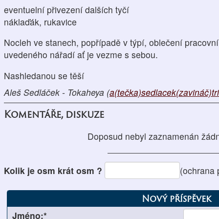
eventuelní přivezení dalších tyčí
náklaďák, rukavice
Nocleh ve stanech, popřípadě v týpí, oblečení pracov
uvedeného nářadí ať je vezme s sebou.
Nashledanou se těší
Aleš Sedláček - Tokaheya (
a(tečka)sedlacek(zavináč)tr
Komentáře, diskuze
Doposud nebyl zaznamenán žádn
Kolik je osm krát osm ?
(ochrana 
Nový příspěvek
Jméno:*