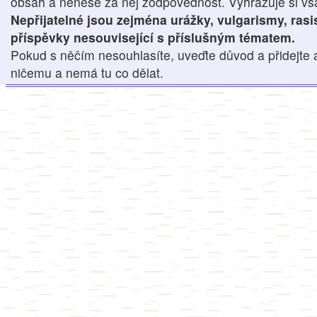
obsah a nenese za něj zodpovědnost. Vyhrazuje si však
Nepřijatelné jsou zejména urážky, vulgarismy, ras
příspěvky nesouvisející s příslušným tématem.
Pokud s něčím nesouhlasíte, uveďte důvod a přidejte 
ničemu a nemá tu co dělat.