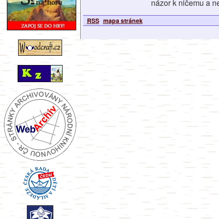
názor k ničemu a ne
RSS
mapa stránek