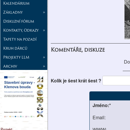
Kalendárium
Základny
»
Diskuzní fórum
Kontakty, Odkazy
»
Tapety na pozadí
Kruh dárců
Komentáře, diskuze
Projekty LLM
»
Do
Archiv
»
Kolik je šest krát šest ?
Jméno:*
Email:
WWW:
Projekt: