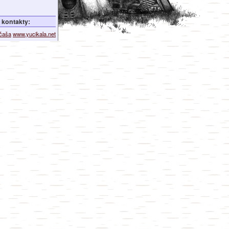
kontakty:
ičaša
www.yucikala.net