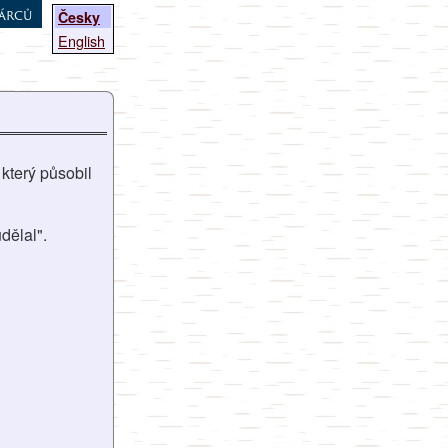
árců
Česky
English
který působil
dělal".