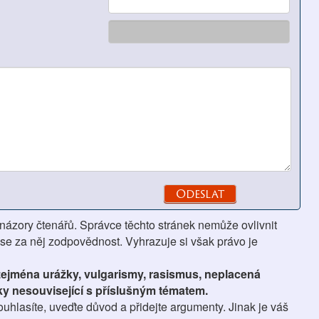
 názory čtenářů. Správce těchto stránek nemůže ovlivnit
se za něj zodpovědnost. Vyhrazuje si však právo je
 zejména urážky, vulgarismy, rasismus, neplacená
ky nesouvisející s příslušným tématem.
hlasíte, uveďte důvod a přidejte argumenty. Jinak je váš