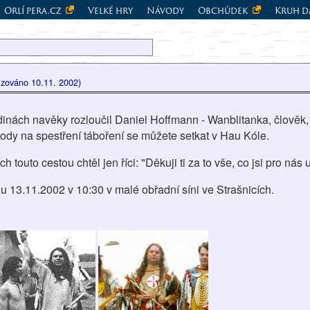
Orlí pera.cz
Velké hry
Návody
Obchůdek
Kruh d
lizováno 10.11. 2002)
inách navěky rozloučil Daniel Hoffmann - Wanblitanka, člověk, 
ody na spestření táboření se můžete setkat v Hau Kóle.
touto cestou chtěl jen říci: "Děkuji ti za to vše, co jsi pro nás u
u 13.11.2002 v 10:30 v malé obřadní síni ve Strašnicích.