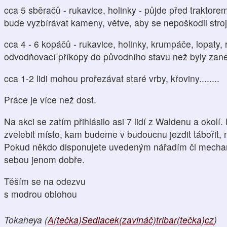
cca 5 sběračů - rukavice, holinky - půjde před trakto
bude vyzbírávat kameny, větve, aby se nepoškodil stroj
cca 4 - 6 kopáčů - rukavice, holinky, krumpáče, lopaty,
odvodňovací příkopy do původního stavu než byly zane
cca 1-2 lidi mohou prořezávat staré vrby, křoviny........
Práce je více než dost.
Na akci se zatím přihlásilo asi 7 lidí z Waldenu a okol
zvelebit místo, kam budeme v budoucnu jezdit tábořit, 
Pokud někdo disponujete uvedeným nářadím či mechaniza
sebou jenom dobře.
Těším se na odezvu
s modrou oblohou
Tokaheya (
A(tečka)Sedlacek(zavináč)tribar(tečka)cz
)