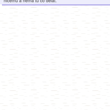
ničemu a nemá tu co dělat.