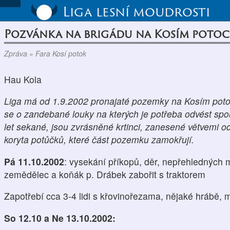
Liga lesní moudrosti
Pozvánka na brigádu na Kosím poto
Zpráva » Fara Kosí potok
Hau Kola
Liga má od 1.9.2002 pronajaté pozemky na Kosím pot
se o zandebané louky na kterých je potřeba odvést spo
let sekané, jsou zvrásněné krtinci, zanesené větvemi 
koryta potůčků, které část pozemku zamokřují.
Pá 11.10.2002
: vysekání příkopů, děr, nepřehledných 
zemědělec a koňák p. Drábek zabořit s traktorem
Zapotřebí cca 3-4 lidi s křovinořezama, nějaké hrábě, m
So 12.10 a Ne 13.10.2002: