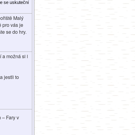
e se uskuteční 
ořiště Malý
 pro vás je
te se do hry.
í a možná si i
 jestli to
 – Fary v