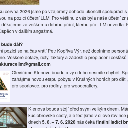
ku června 2026 jsme po vzájemný dohodě ukončili spolupráci s 
vou na pozici účetní LLM. Pro většinu z vás byla naše účetní z
ak děkujeme za veškerou dobrou práci, kterou pro LLM odvedla. 
a úspěch v dalším angažmá.
o bude dál?
í pozici se na čas vrátí Petr Kopřiva Výr, než doplníme personá
ě. Veškeré dotazy, účty, faktury a žádosti o proplacení cesťáků 
akturacellm@gmail.com
Otevíráme Klenovu boudu a vy u toho nesmíte chybět. S
zahájíme novou etapu pobytu v Krušných horách pro děti,
pro sportovce, pro rodiny, pro woodcraftery.
Klenova bouda stojí před svým velkým dnem. M
kus obrovské cesty, ale teď jsme v cílové rovince 
dnech
5. 6. – 7. 6. 2026
nás čeká
finální ladící 