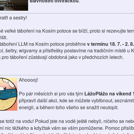
slavnostní otvíračkou
.
ratři a sestry!
 velké táboření na Kosím potoce se blíží, proto si rezevujte term
šti. 
 táboření LLM na Kosím potoce proběhne 
v termínu 18. 7. - 2. 8
í, šeltry, wigvamy a přístřešky postavíme na tradičním místě u K
 pro táboření zůstávají obdobná jako v předchozích letech.
Ahooooj!
Po pár měsících si pro vás tým
LážoPlážo na víkend 1
připravil další akci, kde se můžete vyblbnout, seznámit
energii, a během toho všeho se snažit neutopit.
e totiž na vodu! Pokud jste na vodě ještě nebyli, ničeho se nebo
ení nic těžkého a kdyžtak vám se vším pomůžeme. Pomoc přislíbi