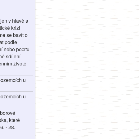
jen v hlavě a
ické krizi
me se bavit o
at podle
í nebo pocitu
né sdílení
enním životě
 pozemcích u
 pozemcích u
áborové
ka, které
. - 28.