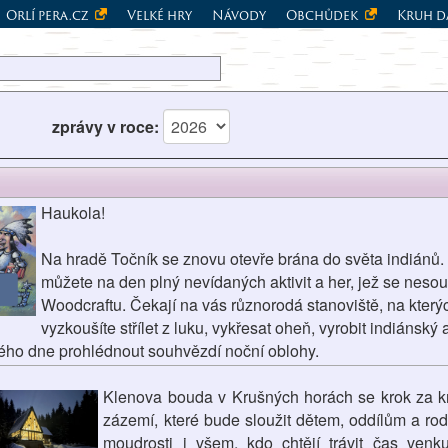
Orlí pera.cz
Velké hry
Návody
Obchůdek
Kruh d
zprávy v roce:
Haukola!
Na hradě Točník se znovu otevře brána do světa indiánů. 
můžete na den plný nevídaných aktivit a her, jež se neso
Woodcraftu. Čekají na vás různorodá stanoviště, na kterýc
vyzkoušíte střílet z luku, vykřesat oheň, vyrobit indiánský
ílého dne prohlédnout souhvězdí noční oblohy.
Klenova bouda v Krušných horách se krok za 
zázemí, které bude sloužit dětem, oddílům a ro
moudrosti i všem, kdo chtějí trávit čas venk