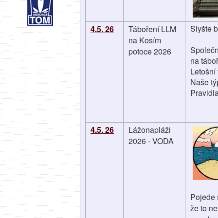
Slyšte b
4.5. 26
Táboření LLM
na Kosím
Společné
potoce 2026
na táboři
Letošní
Naše týp
Pravidla
4.5. 26
Lážonapláži
2026 - VODA
Pojede s
že to n