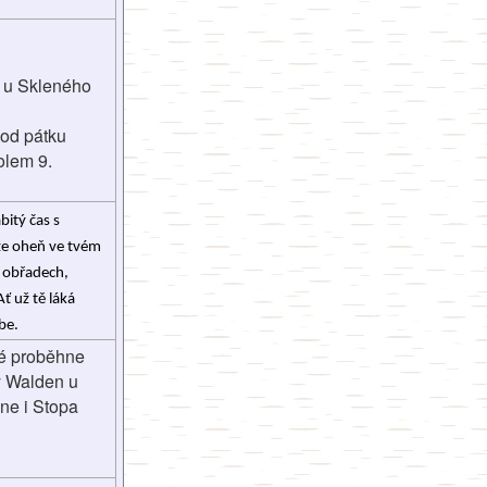
 u Skleného
 od pátku
olem 9.
itý čas s 
že oheň ve tvém 
 obřadech, 
ť už tě láká 
be.
ré proběhne
lý Walden u
ne i Stopa