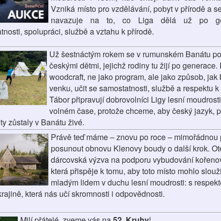
Vzniká místo pro vzdělávání, pobyt v přírodě a se
navazuje na to, co Liga dělá už po ge
nosti, spolupráci, službě a vztahu k přírodě.
Už šestnáctým rokem se v rumunském Banátu p
českými dětmi, jejichž rodiny tu žijí po generace.
woodcraft, ne jako program, ale jako způsob, jak 
venku, učit se samostatnosti, službě a respektu k 
Tábor připravují dobrovolníci Ligy lesní moudrost
volném čase, protože chceme, aby český jazyk, p
y zůstaly v Banátu živé.
Právě teď máme – znovu po roce – mimořádnou př
posunout obnovu Klenovy boudy o další krok. Ot
dárcovská výzva na podporu vybudování kořenové
která přispěje k tomu, aby toto místo mohlo slouž
mladým lidem v duchu lesní moudrosti: s respekt
rajině, která nás učí skromnosti i odpovědnosti.
Milí přátelé, zveme vás na
52. Kruhy
!