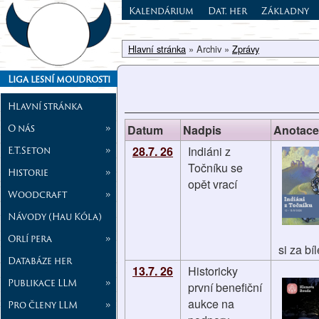
Kalendárium
Dat. her
Základny
Hlavní stránka
» Archiv »
Zprávy
Liga lesní moudrosti
Hlavní stránka
O nás
»
Datum
Nadpis
Anotace
E.T.Seton
»
28.7. 26
Indiáni z
Točníku se
Historie
»
opět vrací
Woodcraft
»
Návody (Hau Kóla)
Orlí pera
»
si za b
Databáze her
13.7. 26
Historicky
Publikace LLM
»
první benefiční
aukce na
Pro členy LLM
»