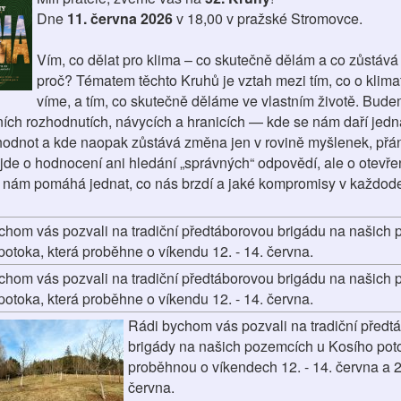
Dne
11. června 2026
v 18,00 v pražské Stromovce.
Vím, co dělat pro klima – co skutečně dělám a co zůstává 
proč? Tématem těchto Kruhů je vztah mezi tím, co o klimat
víme, a tím, co skutečně děláme ve vlastním životě. Bude
ních rozhodnutích, návycích a hranicích — kde se nám daří jedn
hodnot a kde naopak zůstává změna jen v rovině myšlenek, přán
ejde o hodnocení ani hledání „správných“ odpovědí, ale o otevře
o nám pomáhá jednat, co nás brzdí a jaké kompromisy v každod
chom vás pozvali na tradiční předtáborovou brigádu na našich
potoka, která proběhne o víkendu 12. - 14. června.
chom vás pozvali na tradiční předtáborovou brigádu na našich
potoka, která proběhne o víkendu 12. - 14. června.
Rádi bychom vás pozvali na tradiční předt
brigády na našich pozemcích u Kosího poto
proběhnou o víkendech 12. - 14. června a 26
června.