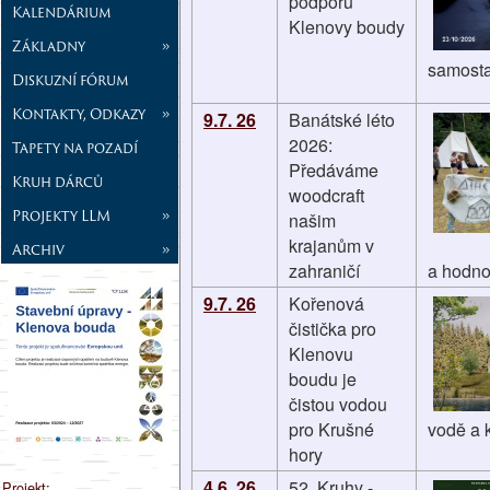
podporu
Kalendárium
Klenovy boudy
Základny
»
samostat
Diskuzní fórum
Kontakty, Odkazy
»
9.7. 26
Banátské léto
2026:
Tapety na pozadí
Předáváme
Kruh dárců
woodcraft
Projekty LLM
»
našim
krajanům v
Archiv
»
zahraničí
a hodnot
9.7. 26
Kořenová
čistička pro
Klenovu
boudu je
čistou vodou
pro Krušné
vodě a k
hory
4.6. 26
52. Kruhy -
Projekt: