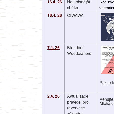
16.4. 26
Nejkrásnější
Rádi byc
sbírka
v termínu
16.4. 26
ČIWAWA
7.4. 26
Bloudění
Woodcrafterů
Pak je 
2.4. 26
Aktualizace
Věnujte
pravidel pro
Michalo
rezervace
základen