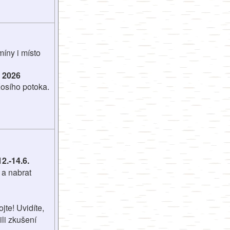
íny i místo 
. 2026
osího potoka. 
2.-14.6.
 a nabrat
jte! Uvidíte,
li zkušení