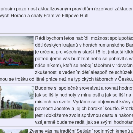
 prosím pozornost aktualizovaným pravidlům rezervací základen
vých Horách a chaty Fram ve Filipově Huti.
Rádi bychom letos nabídli možnost spolupořád
děti českých krajanů v horách rumunského Ba
je určena pro všechny starší 18 let (mladší klid
potřebujeme vás buď znát nebo se pobavit s v
náčelníkem), kteří se nebojí táboření v "divočin
zkušenosti s vedením dětí alespoň ze schůzek
nou se trošku odlišné práce než na typických táborech v Česku.
Budeme si společně srovnávat a rovnat hodnot
jak se lišily hodnoty v minulosti a jak se liší n
místech na světě. Vydáme se objevovat krásy 
pevnosti Josefov a jejich barokní kouzlo. Pr
jestli dokážeme zvolit správnou cestu a nakone
vzájemně budeme radit, jak se svými hodnotami 
Zveme vás na tradiční Setkání rodinných kmenů 