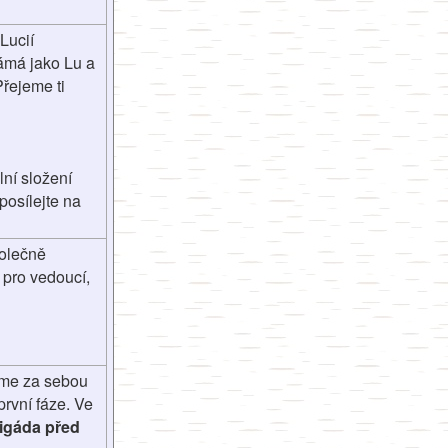
Lucií
námá jako Lu a
Přejeme ti
lní složení
posílejte na
polečně
 pro vedoucí,
áme za sebou
první fáze. Ve
brigáda před