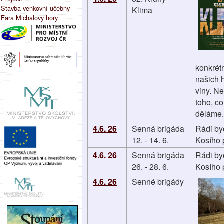
Stavba venkovní učebny
Klima
Fara Michalovy hory
konkrét
našich 
viny. N
toho, c
děláme.
4.6. 26
Senná brigáda
Rádi by
12. - 14. 6.
Kosího 
4.6. 26
Senná brigáda
Rádi by
26. - 28. 6.
Kosího 
4.6. 26
Senné brigády