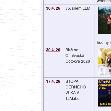
woodcraf
30.4. 26
35. sněm LLM
hodiny 
30.4. 26
Blíží se:
Ohnivecká
Čotokva 2026
17.4. 26
STOPA
ČERNÉHO
VLKA A
TaMaLo