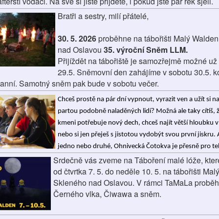
terští vodáci. Na své si jistě přijdete, i pokud jste pár řek sjeli.
Bratři a sestry, milí přátelé,
30. 5. 2026
proběhne na tábořišti Malý Walden
nad Oslavou
35. výroční Sněm LLM.
Přijíždět na tábořiště je samozřejmě možné už
29.5. Sněmovní den zahájíme v sobotu 30.5. k
ranní. Samotný sněm pak bude v sobotu večer.
Chceš prostě na pár dní vypnout, vyrazit ven a užít si nab
partou podobně naladěných lidí? Možná ale taky cítíš, 
kmeni potřebuje nový dech, chceš najít větší hloubku v
nebo si jen přeješ s jistotou vydobýt svou první jiskru. A
jedno nebo druhé, Ohnivecká Čotokva je přesně pro te
Srdečně vás zveme na Táboření malé lóže, kte
od čtvrtka 7. 5. do neděle 10. 5. na tábořišti Ma
Skleného nad Oslavou. V rámci TaMaLa proběh
Černého vlka, Čiwawa a sněm.