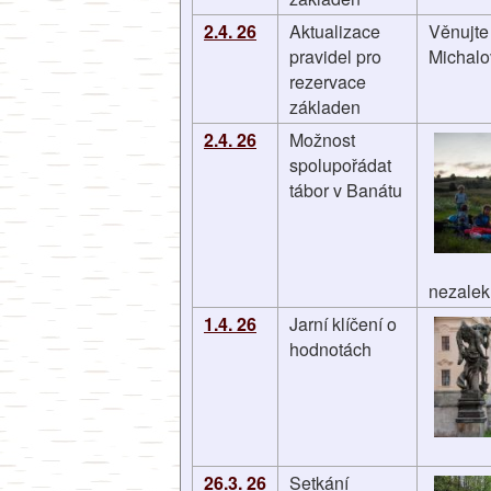
2.4. 26
Aktualizace
Věnujte
pravidel pro
Michalo
rezervace
základen
2.4. 26
Možnost
spolupořádat
tábor v Banátu
nezalek
1.4. 26
Jarní klíčení o
hodnotách
26.3. 26
Setkání