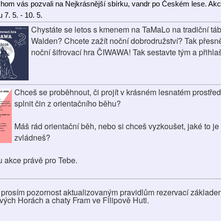
hom vás pozvali na Nejkrásnější sbírku, vandr po Českém lese. Akc
 7. 5. - 10. 5.
Chystáte se letos s kmenem na TaMaLo na tradiční táb
Walden? Chcete zažít noční dobrodružství? Tak přesně
noční šifrovací hra ČIWAWA! Tak sestavte tým a přihlaš
Chceš se proběhnout, či projít v krásném lesnatém prostřed
splnit čin z orientačního běhu?
Máš rád orientační běh, nebo si chceš vyzkoušet, jaké to je a
zvládneš?
tu akce právě pro Tebe.
 prosím pozornost aktualizovaným pravidlům rezervací základen
vých Horách a chaty Fram ve Filipově Huti.