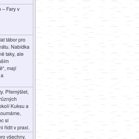
 – Fary v
at tábor pro
nátu. Nabídka
ně taky, ale
aším
ě", mají
 a
y. Přemýšlet,
a různých
okolí Kuksu a
ozkoumáme,
c si
řídit v praxi.
pro všechny,