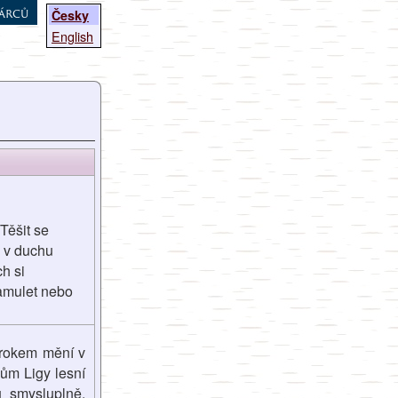
árců
Česky
English
Těšit se
u v duchu
h si
 amulet nebo
krokem mění v
dům Ligy lesní
u smysluplně.