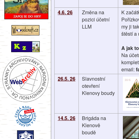
4.6. 26
Změna na
K začát
pozici účetní
Pořízko
LLM
my ji t
štěstí 
A jak t
Na účetn
kompletn
email:
f
26.5. 26
Slavnostní
otevření
Klenovy boudy
14.5. 26
Brigáda na
Klenově
boudě