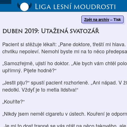
Liga lesní moudrosti
Zpět na archív
–
Tisk
duben 2019: Utažená svatozář
Pacient si stěžuje lékaři: „Pane doktore, třeští mi hlava.
chvilku nepoleví. Nemohl byste mi na to něco předepsa
„Samozřejmě, ujistí ho doktor. „Ale bych vám chtěl polo
upřímný. Pijete hodně?“
„Jestli piju?“ spustí pacient rozhorleně. „Ani nápad. V 
nedotkl. Vždyť je to metla lidstva!“
„Kouříte?“
„Nikdy jsem neměl cigaretu v ústech. Kouření je odporn
„Je mi to dost trapné se vás ptát na něco takového, ale