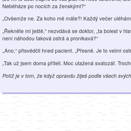
Neběháze po nocích za ženskými?“
„Ovšemže ne. Za koho mě máte?! Každý večer uléhám n
„Řekněte mi ještě,“ nezvdává se doktor, „ta bolest v hlav
není náhodou taková ostrá a pronikavá?“
„Ano,“ přisvědčil hned pacient. „Přesně. Je to velmi ost
„Tak už jsem doma příteli. Moc utažená svatozář. Troch
Potíž je v tom, že když opravdu žiješ podle všech svých