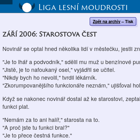
Liga lesní moudrosti
Zpět na archív
–
Tisk
září 2006: Starostova čest
Novinář se optal hned několika lidí v městečku, jestli zn
"Je to lhář a podvodník," sdělil mu muž u benzínové p
"Jistě, je to nafoukaný osel," vyjádřil se učitel.
"Nikdy bych ho nevolil," tvrdil lékárník.
"Zkorumpovanějšího funkcionáře neznám," ujišťoval hol
Když se nakonec novinář dostal až ke starostovi, zepta
funkci plat.
"Nemám za to ani halíř," starosta na to.
"A proč jste tu funkci bral?"
"Je to přece čestná funkce."