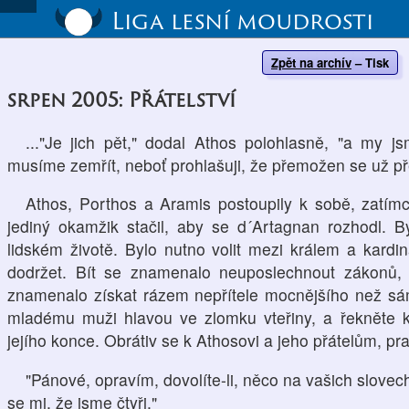
Liga lesní moudrosti
Zpět na archív
–
Tisk
srpen 2005: Přátelství
..."Je jich pět," dodal Athos polohlasně, "a my 
musíme zemřít, neboť prohlašuji, že přemožen se už p
Athos, Porthos a Aramis postoupily k sobě, zatímc
jediný okamžik stačil, aby se d´Artagnan rozhodl. By
lidském životě. Bylo nutno volit mezi králem a kardi
dodržet. Bít se znamenalo neuposlechnout zákonů, 
znamenalo získat rázem nepřítele mocnějšího než sám
mladému muži hlavou ve zlomku vteřiny, a řekněte k
jejího konce. Obrátiv se k Athosovi a jeho přátelům, prav
"Pánové, opravím, dovolíte-li, něco na vašich slovech. 
se mi, že jsme čtyři."