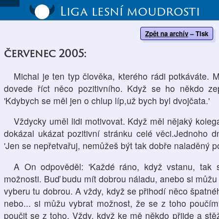
Liga lesní moudrosti
Zpět na archív
–
Tisk
červenec 2005:
Michal je ten typ člověka, kterého rádi potkáváte.
dovede říct něco pozitivního. Když se ho někdo ze
'Kdybych se měl jen o chlup líp,už bych byl dvojčata.'
Vždycky uměl lidi motivovat. Když měl nějaký kole
dokázal ukázat pozitivní stránku celé věci.Jednoho 
'Jen se nepřetvařuj, nemůžeš být tak dobře naladěný po
A On odpověděl: 'Každé ráno, když vstanu, tak
možnosti. Buď budu mít dobrou náladu, anebo si můžu v
vyberu tu dobrou. A vždy, když se přihodí něco špatnéh
nebo... si můžu vybrat možnost, že se z toho poučím
poučit se z toho. Vždy, když ke mě někdo přijde a stěž