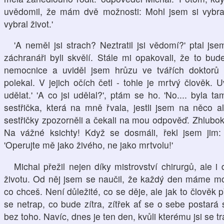
uvědomil, že mám dvě možnosti: Mohl jsem si vybrat 
vybral život.'
'A neměl jsi strach? Neztratil jsi vědomí?' ptal js
záchranáři byli skvělí. Stále mi opakovali, že to bu
nemocnice a uviděl jsem hrůzu ve tvářích doktorů 
polekal. V jejich očích četl - tohle je mrtvý člověk
udělat.' 'A co jsi udělal?', ptám se ho. 'No.... byla 
sestřička, která na mně řvala, jestli jsem na něco a
sestřičky zpozorněli a čekali na mou odpověď. Zhlubo
Na vážné ksichty! Když se dosmáli, řekl jsem jim:
'Operujte mě jako živého, ne jako mrtvolu!'
Michal přežil nejen díky mistrovství chirurgů, ale
životu. Od něj jsem se naučil, že každý den máme mož
co chceš. Není důležité, co se děje, ale jak to člověk 
se netrap, co bude zítra, zítřek ať se o sebe postará 
bez toho. Navíc, dnes je ten den, kvůli kterému jsi se tr