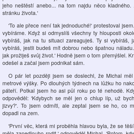
jeho neštěstí anebo... na tom najdu něco kladného. 
stránku života.'
'To ale přece není tak jednoduché!' protestoval jsem. '
vybíráme. Když si odmyslíš všechny ty hlouposti okolo
vybíráš, jak na tu situaci zareaguješ. Ty si vybíráš, j
vybíráš, jestli budeš mít dobrou nebo špatnou náladu
jak prožiješ svůj život.' Hodně jsem o tom přemýšlel. Kr
odešel a začal jsem podnikat sám.
O pár let později jsem se doslechl, že Michal mě
metrové výšky. Po dlouhých týdnech na lůžku ho nako
páteří. Potkal jsem ho asi půl roku po té nehodě. Kd
odpověděl: 'Kdybych se měl jen o chlup líp, už bych
jizvy?'. To jsem odmítl, ale zeptal jsem se ho, co 
dopadl na zem.
'První věc, která mi proběhla hlavou byla, že se t
měla zanedlouho rodit.' odpověděl Michal. 'Potom, kdy