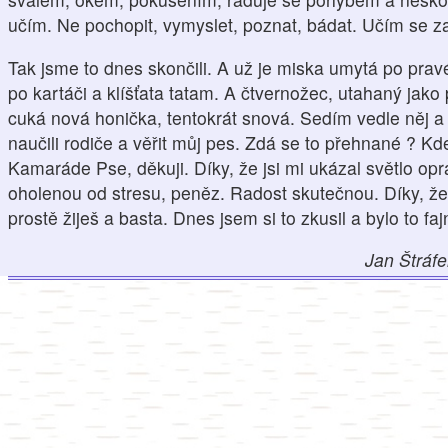
učím. Ne pochopit, vymyslet, poznat, bádat. Učím se zaž
Tak jsme to dnes skončili. A už je miska umytá po prav
po kartáči a klíšťata tatam. A čtvernožec, utahaný jak
cuká nová honička, tentokrát snová. Sedím vedle něj a
naučili rodiče a věřit můj pes. Zdá se to přehnané ? Kd
Kamaráde Pse, děkuji. Díky, že jsi mi ukázal světlo op
oholenou od stresu, peněz. Radost skutečnou. Díky, že 
prostě žiješ a basta. Dnes jsem si to zkusil a bylo to faj
Jan Štráf