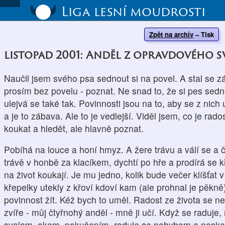
Liga lesní moudrosti
Zpět na archív
–
Tisk
listopad 2001: Anděl z opravdového s
Naučil jsem svého psa sednout si na povel. A stal se zá
prosím bez povelu - poznat. Ne snad to, že si pes sedne
ulejvá se také tak. Povinnosti jsou na to, aby se z nich 
a je to zábava. Ale to je vedlejší. Viděl jsem, co je rad
koukat a hledět, ale hlavně poznat.
Pobíhá na louce a honí hmyz. A žere trávu a válí se a 
trávě v honbě za klacíkem, dychtí po hře a prodírá se k
na život koukají. Je mu jedno, kolik bude večer klíšťat 
křepelky utekly z křoví kdoví kam (ale prohnal je pěkně
povinnost žít. Kéž bych to uměl. Radost ze života se ne
zvíře - můj čtyřnohý anděl - mně ji učí. Když se raduje
svalem, okem, pokušením, raduje se pohybem a neskona