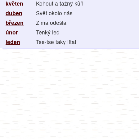
květen
Kohout a tažný kůň
duben
Svět okolo nás
březen
Zima odešla
únor
Tenký led
leden
Tse-tse taky lítat