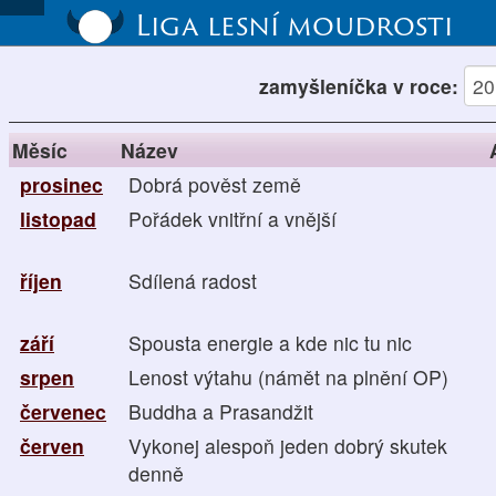
Liga lesní moudrosti
zamyšleníčka v roce:
Měsíc
Název
prosinec
Dobrá pověst země
listopad
Pořádek vnitřní a vnější
říjen
Sdílená radost
září
Spousta energie a kde nic tu nic
srpen
Lenost výtahu (námět na plnění OP)
červenec
Buddha a Prasandžit
červen
Vykonej alespoň jeden dobrý skutek
denně