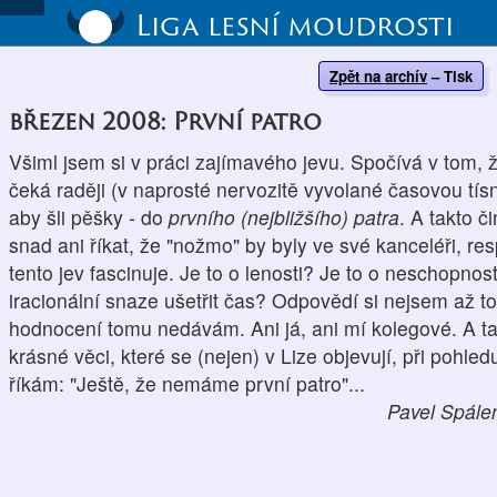
Liga lesní moudrosti
Zpět na archív
–
Tisk
březen 2008: První patro
Všiml jsem si v práci zajímavého jevu. Spočívá v tom, že
čeká raději (v naprosté nervozitě vyvolané časovou tís
aby šli pěšky - do
prvního (nejbližšího) patra
. A takto 
snad ani říkat, že "nožmo" by byly ve své kanceléři, re
tento jev fascinuje. Je to o lenosti? Je to o neschopno
iracionální snaze ušetřit čas? Odpovědí si nejsem až toli
hodnocení tomu nedávám. Ani já, ani mí kolegové. A ta
krásné věci, které se (nejen) v Lize objevují, při pohledu 
říkám: "Ještě, že nemáme první patro"...
Pavel Spále