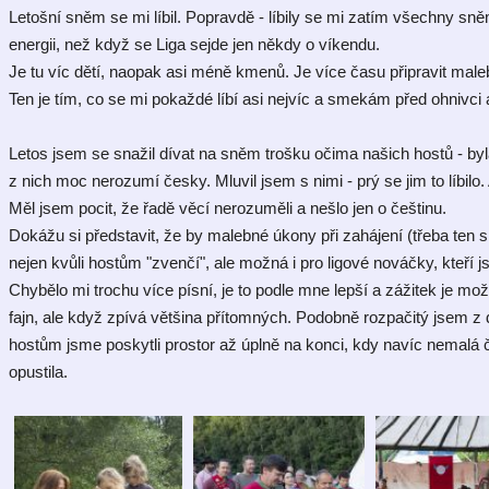
Letošní sněm se mi líbil. Popravdě - líbily se mi zatím všechny sně
energii, než když se Liga sejde jen někdy o víkendu.
Je tu víc dětí, naopak asi méně kmenů. Je více času připravit mal
Ten je tím, co se mi pokaždé líbí asi nejvíc a smekám před ohnivci a 
Letos jsem se snažil dívat na sněm trošku očima našich hostů - byl
z nich moc nerozumí česky. Mluvil jsem s nimi - prý se jim to líbilo. A
Měl jsem pocit, že řadě věcí nerozuměli a nešlo jen o češtinu.
Dokážu si představit, že by malebné úkony při zahájení (třeba ten 
nejen kvůli hostům "zvenčí", ale možná i pro ligové nováčky, kteří 
Chybělo mi trochu více písní, je to podle mne lepší a zážitek je možn
fajn, ale když zpívá většina přítomných. Podobně rozpačitý jsem z 
hostům jsme poskytli prostor až úplně na konci, kdy navíc nemalá 
opustila.