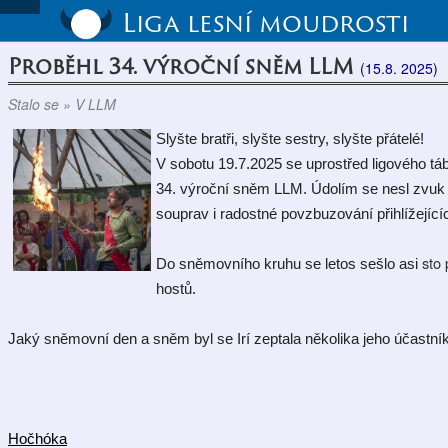
Liga lesní moudrosti
Proběhl 34. výroční sněm LLM
(15.8. 2025)
Stalo se » V LLM
Slyšte bratři, slyšte sestry, slyšte přátelé!
V s
obotu 19.7.2025 se 
uprostřed ligového tá
34. výroční sněm LLM. Údolím se nesl zvuk 
souprav i radostné povzbuzování přihlížející
sto
Do sněmovního kruhu se letos sešlo asi 
hostů. 
Jaký sněmovní den a sněm byl se Irí zeptala několika jeho účastník
Hočhóka