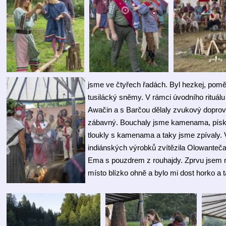
jsme ve čtyřech řadách. Byl hezkej, poměr
tusilácký sněmy. V rámci úvodního rituálu
Awačin a s Barčou dělaly zvukový doprovod
zábavný. Bouchaly jsme kamenama, pískaly
tloukly s kamenama a taky jsme zpívaly. V
indiánských výrobků zvítězila Olowanteča
Ema s pouzdrem z rouhajdy. Zprvu jsem ne
místo blízko ohně a bylo mi dost horko a