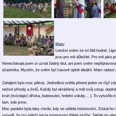
Maru
Letošní sněm se mi líbil hodně. Lig
jsou pro mě důležité. Pro mě jako 
Nenechávala jsem si uznat žádný titul, ani jsem sněm nepřipravovala 
účastníka. Myslím, že sněm byl časově úplně ideální. Mám radost z li
Zahájení bylo moc pěkný. Jednotlivá světla přinesl jeden ze čtyř zástu
neživé přírody a živlů. Každý byl okrášlený a měl svůj vstup, dopl
kruh (hvízdající dřívka, bubnování, hrdelní vokály… ). To vytvořilo 
tam, kde jsme.
Moc parádní byla taky chvíle, kdy se udílela mistrovství. Získal ho
usoudil, že mu náleží pocta mistrovství tříleté služby. Takhle ho před 