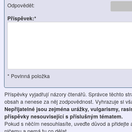
Odpovědět:
Příspěvek:*
* Povinná položka
Příspěvky vyjadřují názory čtenářů. Správce těchto str
obsah a nenese za něj zodpovědnost. Vyhrazuje si však
Nepřijatelné jsou zejména urážky, vulgarismy, ras
příspěvky nesouvisející s příslušným tématem.
Pokud s něčím nesouhlasíte, uveďte důvod a přidejte 
ničemu a nemá tu co dělat.