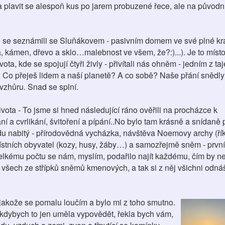
 plavit se alespoň kus po jarem probuzené řece, ale na původní 
e se seznámili se Sluňákovem - pasivním domem ve své plné kr
va, kámen, dřevo a sklo…malebnost ve všem, že?:)...). Je to místo,
ota, kde se spojují čtyři živly - přivítali nás ohněm - jedním z ta
. Co přeješ lidem a naší planetě? A co sobě? Naše přání snědl
 vzhůru. Snad se splní.
vota - To jsme si hned následující ráno ověřili na procházce k
í a cvrlikání, švitoření a pípání..No bylo tam krásně a snídaně 
vdu nabitý - přírodovědná vycházka, návštěva Noemovy archy (ř
 místních obyvatel (kozy, husy, žáby…) a samozřejmě sněm - prvn
elkému počtu se nám, myslím, podařilo najít každému, čím by ne
 všech ze střípků sněmů kmenových, a tak si z něj všichni odná
 jakože se pomalu loučím a bylo mi z toho smutno.
 - kdybych to jen uměla vypovědět, řekla bych vám,