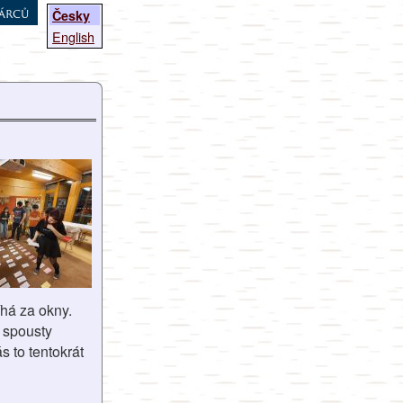
árců
Česky
English
há za okny.
e spousty
s to tentokrát