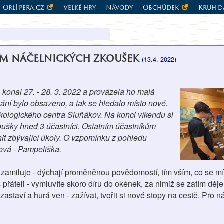
Orlí pera.cz
Velké hry
Návody
Obchůdek
Kruh d
em náčelnických zkoušek
(13.4. 2022)
konal 27. - 28. 3. 2022 a provázela ho malá
ní bylo obsazeno, a tak se hledalo místo nové.
kologického centra Sluňákov. Na konci víkendu si
koušky hned 3 účastníci. Ostatním účastníkům
nit zbývající úkoly. O vzpomínku z pohledu
žová - Pampeliška.
zamiluje - dýchají proměněnou povědomostí, tím vším, co se mí
 přáteli - vymluvíte skoro díru do okének, za nimiž se zatím děj
astaví a hurá ven - zažívat, tvořit si nové stopy na cestě. Pro ná