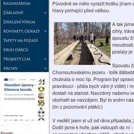
Původně se mělo vyrazit trošku jinam a
Kalendárium
hlavy prchající před válkou.
Základny
»
Diskuzní fórum
A tak jsm
cihly, trá
Kontakty, Odkazy
»
spoustu živ
Tapety na pozadí
moudrosti
Kruh dárců
poslaly je
Projekty LLM
»
Spoustu ži
Archiv
»
Chomoutovskému jezeru - tolik štěbetán
chutnala o moc líp. Program byl opra
pravdoucí - přála bych vám ji vidět) i
dostali na starost. Navzdory našemu v
obohatit se navzájem. Byl to sněm nás
čin z pozorování ptáků:)
V neděli jsem si už od rána připadala,
Došli jsme k hoře, pak vstoupili do ní
Projekt: