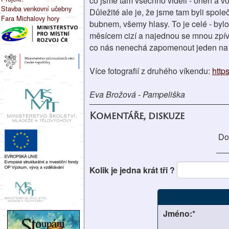
co jsme tam všechno viděli - oheň a vo
Stavba venkovní učebny
Důležité ale je, že jsme tam byli spole
Fara Michalovy hory
bubnem, všemy hlasy. To je celé - bylo m
měsícem cizí a najednou se mnou zpíva
co nás nenechá zapomenout jeden na d
Více fotografií z druhého víkendu:
http
Eva Brožová - Pampeliška
Komentáře, diskuze
Do
Kolik je jedna krát tři ?
Jméno:*