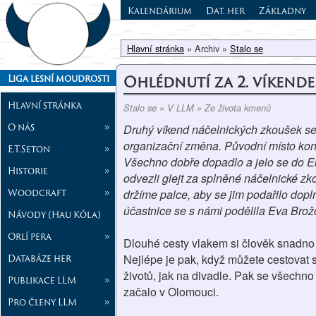
Kalendárium
Dat. her
Základny
Hlavní stránka
» Archiv »
Stalo se
Ohlédnutí za 2. víkend
Liga lesní moudrosti
Hlavní stránka
Stalo se » V LLM » Ze života kmenů
O nás
»
Druhý víkend náčelnických zkoušek se 
organizační změna. Původní místo koná
E.T.Seton
»
Všechno dobře dopadlo a jelo se do E
Historie
»
odvezli glejt za splněné náčelnické z
Woodcraft
»
držíme palce, aby se jim podařilo dopl
účastnice se s námi podělila Eva Bro
Návody (Hau Kóla)
Orlí pera
»
Dlouhé cesty vlakem si člověk snadno 
Databáze her
Nejlépe je pak, když můžete cestovat s
životů, jak na divadle. Pak se všechno z
Publikace LLM
»
začalo v Olomouci.
Pro členy LLM
»