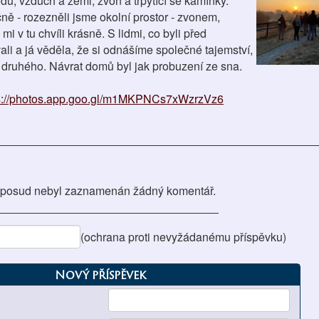
du, vzduch a zemi, zvon a třpytící se kamínky.
čně - rozezněli jsme okolní prostor - zvonem,
i v tu chvíli krásně. S lidmi, co byli před
li a já věděla, že si odnášíme společné tajemství,
ruhého. Návrat domů byl jak probuzení ze sna.
s://photos.app.goo.gl/m1MKPNCs7xWzrzVz6
posud nebyl zaznamenán žádný komentář.
(ochrana proti nevyžádanému příspěvku)
Nový příspěvek