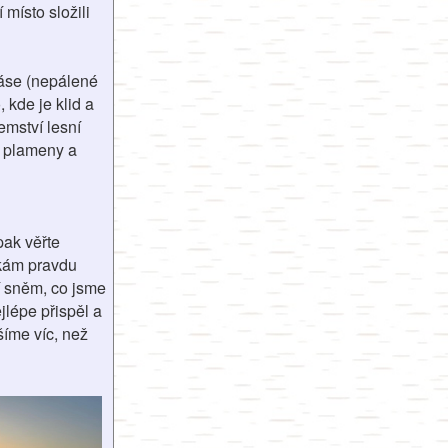
místo složili
áse (nepálené
 kde je klid a
jemství lesní
y plameny a
pak věřte
íkám pravdu
í sněm, co jsme
jlépe přispěl a
šíme víc, než