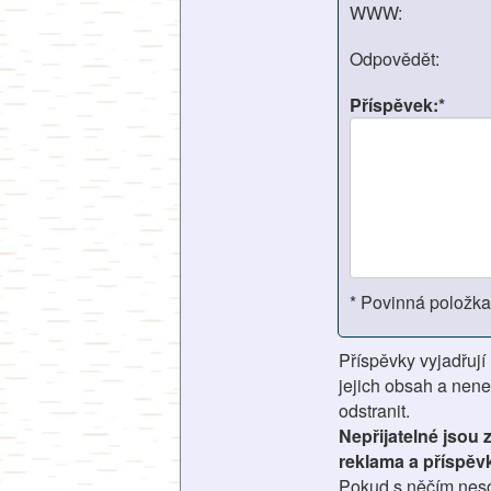
WWW:
Odpovědět:
Příspěvek:*
* Povinná položka
Příspěvky vyjadřují
jejich obsah a nene
odstranit.
Nepřijatelné jsou
reklama a příspěv
Pokud s něčím nesou