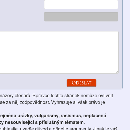
 názory čtenářů. Správce těchto stránek nemůže ovlivnit
se za něj zodpovědnost. Vyhrazuje si však právo je
 zejména urážky, vulgarismy, rasismus, neplacená
ky nesouvisející s příslušným tématem.
hlasíte, uveďte důvod a přidejte argumenty. Jinak je váš