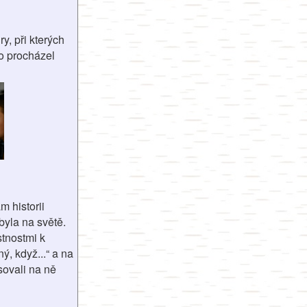
y, při kterých
o procházel
m historii
byla na světě.
stnostmi k
, když...“ a na
sovali na ně