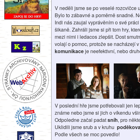
V neděli jsme se po veselé rozcvičce 
Bylo to zábavné a poměrně snadné. Netr
Indi nás zaujal vyprávěním o své práci
šikaně. Zahráli jsme si při tom hry, kt
mezi nimi i ledacos zlepšit. Dost smutn
volají o pomoc, protože se nacházejí v
komunikace
je neefektivní, nebo druh
V poslední hře jsme potřebovali jen le
známe nebo jsme si jich o víkendu všiml
Odpoledne začal padat
sníh
, pro někt
Uklidili jsme srub a v kruhu
poděkova
Podle všech se moc povedlo!