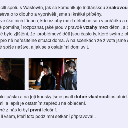
učili spolu s Waštewin, jak se komunikuje indiánskou
znakovou 
valo to dlouho a vyprávěli jsme si krátké příběhy.
 ve školních třídách, kde vztahy mezi dětmi nejsou v pořádku a d
eré pomáhají rozpoznat, jaké jsou v pravdě
vztahy
mezi dětmi, a 
é bylo zjištění, že problémové děti jsou často ty, které svým zl
 pro ně neřešitelné situaci doma. A na scénkách ze života jsme s
é spíše naštve, a jak se s ostatními domluvit.
picí pásku a na její kousky jsme psali
dobré vlastnosti
ostatních
i a lepili je ostatním zepředu na oblečení.
eré z nás to byl
první
letošní.
li
všem, kteří toto podzimní setkání připravovali.