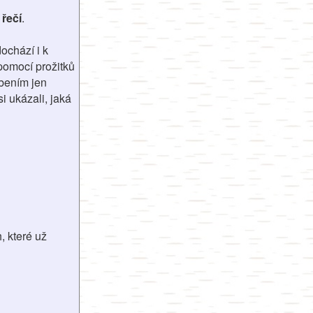
řečí
.
ochází i k
pomocí prožitků
obením jen
i ukázali, jaká
, které už