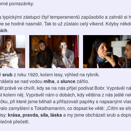
borné pomazánky.
s typickými zástupci čtyř temperamentů zapůsobilo a zahráli si hr
e se hodně nasmáli. Tak to už zůstalo celý víkend. Kdyby někd
ích
.
ý
srub
z roku 1920, kolem lesy, výhled na rybník.
vznášela se nad vodou
mlha
, a
slunce
zářilo.
 právě ve chvíli, kdy se na nás přijel podívat Bobr. Vyprávěl ná
ůst kolem něj. Vyprávěl nám o dobách, kdy většina z nás ještě ne
čku, při které jsme běhali a přiřazovali papírky s napsanými vla
o zamyšlení s Tokathamanim, co dopsat ke větě: „Cítím se silný
isy:
krása, pravda, síla, láska
a my jsme obcházeli srub a dopi
lečně přečetli.