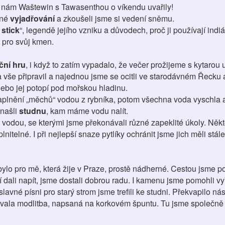
o nám Waštewin s Tawasenthou o víkendu uvařily!
sné
vyjadřování
a zkoušeli jsme si vedení sněmu.
 stick
“, legendě jejího vzniku a důvodech, proč ji používají indiá
 pro svůj kmen.
ční hru
, i když to zatím vypadalo, že večer prožijeme s kytarou 
vše připravil a najednou jsme se ocitli ve starodávném Řecku a
 nebo jej potopí pod mořskou hladinu.
naplnění „měchů“ vodou z rybníka, potom všechna voda vyschla 
 našli
studnu
, kam máme vodu nalít.
s vodou, se kterými jsme překonávali různé zapeklité úkoly. Něk
lnitelné. I při nejlepší snaze pytlíky ochránit jsme jich měli st
bylo pro mě, která žije v Praze, prostě nádherné. Cestou jsme po
jí dali napít, jsme dostali dobrou radu. I kamenu jsme pomohli vy
avné písni pro starý strom jsme trefili ke studni. Překvapilo nás
avala modlitba, napsaná na korkovém špuntu. Tu jsme společně 