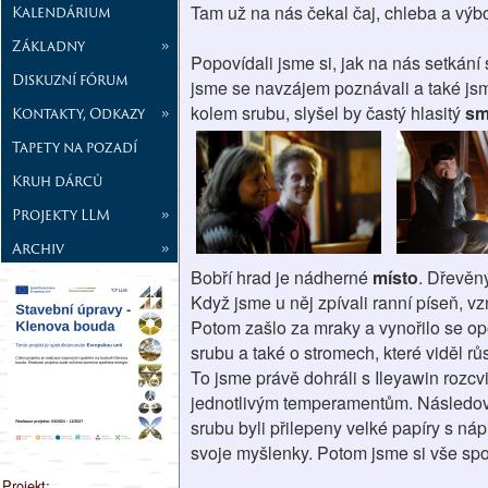
Tam už na nás čekal čaj, chleba a vý
Kalendárium
Základny
»
Popovídali jsme si, jak na nás setkání 
Diskuzní fórum
jsme se navzájem poznávali a také jsm
kolem srubu, slyšel by častý hlasitý
sm
Kontakty, Odkazy
»
Tapety na pozadí
Kruh dárců
Projekty LLM
»
Archiv
»
Bobří hrad je nádherné
místo
. Dřevěn
Když jsme u něj zpívali ranní píseň, 
Potom zašlo za mraky a vynořilo se opět
srubu a také o stromech, které viděl r
To jsme právě dohráli s Ileyawin rozcvi
jednotlivým temperamentům. Následoval
srubu byli přilepeny velké papíry s náp
svoje myšlenky. Potom jsme si vše spo
Projekt: