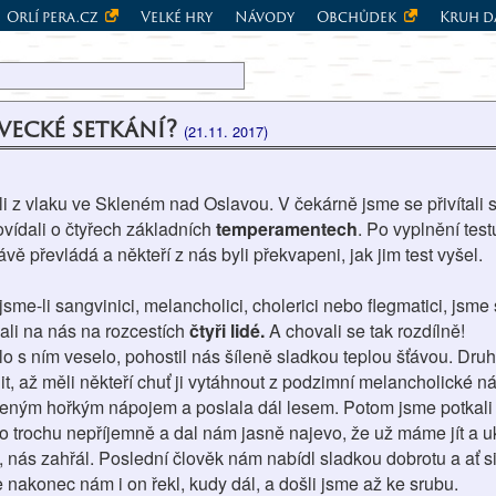
Orlí pera.cz
Velké hry
Návody
Obchůdek
Kruh d
vecké setkání?
(21.11. 2017)
i z vlaku ve Skleném nad Oslavou. V čekárně jsme se přivítali 
ovídali o čtyřech základních
temperamentech
. Po vyplnění tes
ě převládá a někteří z nás byli překvapeni, jak jim test vyšel.
jsme-li sangvinici, melancholici, cholerici nebo flegmatici, jsme
ali na nás na rozcestích
čtyři lidé.
A chovali se tak rozdílně!
bylo s ním veselo, pohostil nás šíleně sladkou teplou šťávou. Dr
 až měli někteří chuť ji vytáhnout z podzimní melancholické nál
udeným hořkým nápojem a poslala dál lesem. Potom jsme potkali
oto trochu nepříjemně a dal nám jasně najevo, že už máme jít a 
l, nás zahřál. Poslední člověk nám nabídl sladkou dobrotu a ať 
nakonec nám i on řekl, kudy dál, a došli jsme až ke srubu.