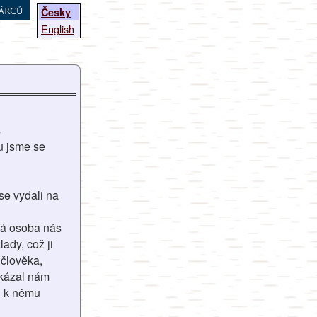
árců
Česky
English
s
tu jsme se
 se vydali na
uhá osoba nás
ady, což ji
 člověka,
ukázal nám
si k němu