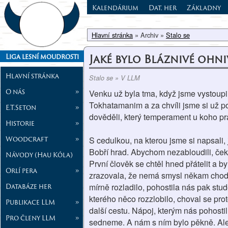
Kalendárium
Dat. her
Základny
Hlavní stránka
» Archiv »
Stalo se
Jaké bylo Bláznivé ohni
Liga lesní moudrosti
Hlavní stránka
Stalo se » V LLM
O nás
»
Venku už byla tma, když jsme vystoupil
Tokhatamanim a za chvíli jsme si už p
E.T.Seton
»
dověděli, který temperament u koho práv
Historie
»
Woodcraft
»
S cedulkou, na kterou jsme si napsali, 
Bobří hrad. Abychom nezabloudili, ček
Návody (Hau Kóla)
První člověk se chtěl hned přátelit a 
Orlí pera
»
zrazovala, že nemá smysl někam chodit,
Databáze her
mírně rozladilo, pohostila nás pak st
kterého něco rozzlobilo, choval se pr
Publikace LLM
»
další cestu. Nápoj, kterým nás pohosti
Pro členy LLM
»
sedneme. A nám s ním bylo pěkně. Ale 