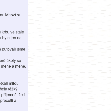
ni. Mnozí si
u krbu ve stále
 bylo jen na
a putovali jsme
teré úkoly se
ále méně a méně.
tkali milou
řešit těžký
 příjemně, že i
přečetli a