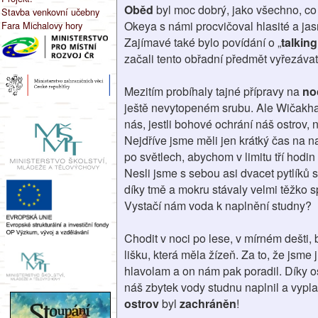
Oběd
byl moc dobrý, jako všechno, c
Stavba venkovní učebny
Okeya s námi procvičoval hlasité a ja
Fara Michalovy hory
Zajímavé také bylo povídání o „
talking
začali tento obřadní předmět vyřezávat
Mezitím probíhaly tajné přípravy na
no
ještě nevytopeném srubu. Ale Wičakha 
nás, jestli bohové ochrání náš ostrov,
Nejdříve jsme měli jen krátký čas na 
po světlech, abychom v limitu tří hodin
Nesli jsme s sebou asi dvacet pytlíků 
díky tmě a mokru stávaly velmi těžko sp
Vystačí nám voda k naplnění studny?
Chodit v noci po lese, v mírném dešti, 
lišku, která měla žízeň. Za to, že jsme 
hlavolam a on nám pak poradil. Díky osl
náš zbytek vody studnu naplnil a vypl
ostrov
byl
zachráněn
!