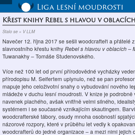
Liga lesní moudrosti
Křest knihy Rebel s hlavou v oblacíc
Stalo se » V LLM
Navečer 12. října 2017 se sešli woodcrafteři a přátelé z 
slavnostního křestu knihy
Rebel s hlavou v oblacích – Mi
Tuwanakhy – Tomáše Studenovského.
Více než 100 let od první přírodovědné vycházky ve
přírodopisu M. Seifertem uplynulo, než se pan profesor
mapuje jeho celoživotní snahy o vybudování nového le
mládeže v duchu lesní moudrosti. V knize je podrobně 
navenek plachého, avšak vnitřně velmi silného, idealis
systémem i se současně vznikajícím skautingem. Barvi
woodcrafterské tábory, osudy mnoha osobností spjatých
názorové rozpory, které v průběhu let vedly k opakovan
woodcrafterů do jedné organizace – a mezi nimi jejich 