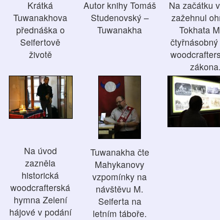
Krátká
Autor knihy Tomáš
Na začátku 
Tuwanakhova
Studenovský –
zažehnul oh
přednáška o
Tuwanakha
Tokhata M
Seifertově
čtyřnásobný
životě
woodcrafter
zákona
Na úvod
Tuwanakha čte
zazněla
Mahykanovy
historická
vzpomínky na
woodcrafterská
návštěvu M.
hymna Zelení
Seiferta na
hájové v podání
letním táboře.