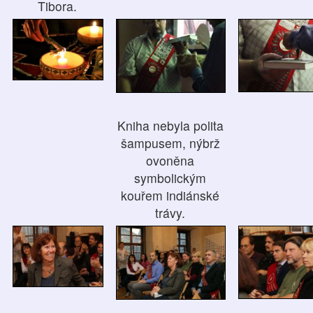
Tibora.
Kniha nebyla polita
šampusem, nýbrž
ovoněna
symbolickým
kouřem indiánské
trávy.