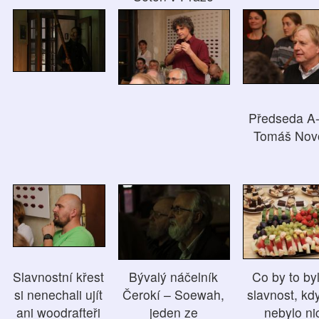
Předseda A
Tomáš Nov
Slavnostní křest
Bývalý náčelník
Co by to by
si nenechali ujít
Čerokí – Soewah,
slavnost, kd
ani woodrafteři
jeden ze
nebylo ni