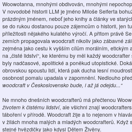
Woowotanna, mnohými obdivován, mnohými nepochop
V novodobé historii LLM je jméno Miloše Seiferta bohu
prázdným jménem, neboť jeho knihy a články ve starýc
se do rukou dostanou pouze zájemcům o historii, jen t
příležitosti nějakého kulatého výročí. A přitom právě Sei
zemích propagovala
woodcraft nikoliv jako zábavné zá
zejména jako cestu k vyšším cílům morálním, etickým a
na „čisté lidství“, ke kterému by měl každý woodcrafter
byly nadčasové, apolitické a poněkud utopistické. Doká
obrovskou spoustu lidí, která pak ducha lesní moudrost
osobnost pomalu upadala v zapomnění. Nedlouho před sm
woodcraft v Československo bude, i až já odejdu...“
Ne mnoho dnešních woodcrafterů má přečtenou Woow
životem k čistému lidství
, ale všichni znají woodcrafters
táboření v přírodě. Woodcraft žije a to nejenom v hlavá
v žilách mnoha malých a mladých woodcrafterů. Když se
stejné hvězdičky jako kdysi Dětem Živěny.