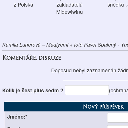
z Polska
zakladatelů
snědku :-
Midewiwinu
Kamila Lunerová – Maqiyémi + foto Pavel Spálený - Yu
Komentáře, diskuze
Doposud nebyl zaznamenán žádn
Kolik je šest plus sedm ?
(ochran
Nový příspěvek
Jméno:*