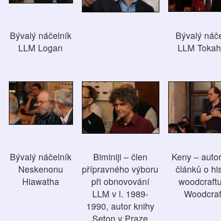
Bývalý náčelník
Bývalý náče
LLM Logan
LLM Tokah
Bývalý náčelník
Biminiji – člen
Keny – autor
Neskenonu
přípravného výboru
článků o his
Hiawatha
při obnovování
woodcraft
LLM v l. 1989-
Woodcraf
1990, autor knihy
Seton v Praze