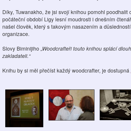
Díky, Tuwanakho, že jsi svojí knihou pomohl poodhalit 
počáteční období Ligy lesní moudrosti i dnešním čten
našel člověk, který s takovým nasazením a důsledností
organizace.
Slovy Biminijiho
„Woodcrafteři touto knihou splácí dlouh
zakladateli.“
Knihu by si měl přečíst každý woodcrafter, je dostupná