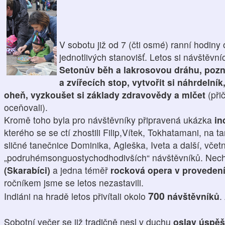
V sobotu již od 7 (čti osmé) ranní hodiny 
jednotlivých stanovišť. Letos si návštěvní
Setonův běh a lakrosovou dráhu, pozn
a zvířecích stop, vytvořit si náhrdelní
oheň, vyzkoušet si základy zdravovědy a mlčet
(při
oceňovali).
Kromě toho byla pro návštěvníky připravená ukázka
in
kterého se se ctí zhostili Filip,Vítek, Tokhatamani, na 
sličné tanečnice Dominika, Agleška, Iveta a další, včet
„podruhémsonguostychodhodivších“ návštěvníků. Nec
(Skarabíci)
a jedna téměř
rocková opera v provedení 
ročníkem jsme se letos nezastavili.
700
Indiáni na hradě letos přivítali okolo
návštěvníků
.
Sobotní večer se již tradičně nesl v duchu
oslav úspě