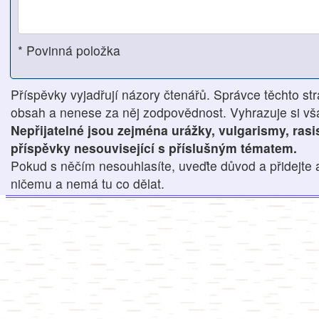
* Povinná položka
Příspěvky vyjadřují názory čtenářů. Správce těchto str
obsah a nenese za něj zodpovědnost. Vyhrazuje si však
Nepřijatelné jsou zejména urážky, vulgarismy, ras
příspěvky nesouvisející s příslušným tématem.
Pokud s něčím nesouhlasíte, uveďte důvod a přidejte 
ničemu a nemá tu co dělat.