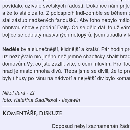
povídalo, užívalo světských radostí. Dokonce nám přije
a že to stálo za to. Z polospícíh indi-zombie se během
stal zástup nadšených fanoušků. Aby toho nebylo málo,
ohnivou show v podání Daliy
.
Co se dělo dál, to už vá
bojíce se odplaty naštvaných netopýrů, jsem upadla v 
Neděle
byla slunečnější, klidnější a kratší. Pár hodi
už nezbývalo nic jiného než jemně chaoticky sbalit hra
domovům.Vy, co jste zažili, víte, o čem mluvím. Pro T
hrad je místo mnoha divů. Třeba jsme se divili, že to pr
byly i husy po ránu na nádvoří a největší div bylo kom
Nikol Jará - Zi
foto: Kateřina Sadílková - Ileyawin
Komentáře, diskuze
Doposud nebyl zaznamenán žádn