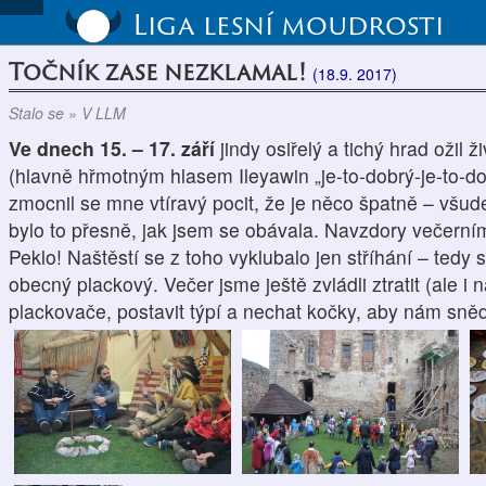
Liga lesní moudrosti
Točník zase nezklamal!
(18.9. 2017)
Stalo se » V LLM
Ve dnech 15. – 17. září
jindy osiřelý a tichý hrad ožil
(hlavně hřmotným hlasem Ileyawin „je-to-dobrý-je-to-do
zmocnil se mne vtíravý pocit, že je něco špatně – všude
bylo to přesně, jak jsem se obávala. Navzdory večerní
Peklo! Naštěstí se z toho vyklubalo jen stříhání – tedy 
obecný plackový. Večer jsme ještě zvládli ztratit (ale i 
plackovače, postavit týpí a nechat kočky, aby nám sněd