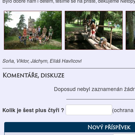
Bylo dobře nám i dětem, těšíme se na příště, děkujeme Netopýr
Soňa, Viktor, Jáchym, Eliáš Havlicovi
Komentáře, diskuze
Doposud nebyl zaznamenán žádn
Kolik je šest plus čtyři ?
(ochrana
Nový příspěvek