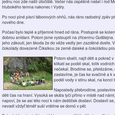
jednu noc zde našli útočiště. Večer nás úspěšně našel i rod 
hlubokého temna nakonec i Vydry.
Po noci plné písní táborových ohňů, nás ráno radostný zpěv p
nového dne.
Počasí bylo teplé a příjemné hned od rána. Postupně se kolem 
dobrou snídani. Potom jsme vystoupili na zříceninu Gutštejna
jeho zákoutí, jen škoda že do věže vedly jen zazděné dveře. V
čokolády dovezené Čiksikou ze země daleké a čokoládou pro
Potom sbalit, najít děti a pokrač 
klikatí se podél skal, tolik vodní
nečekal. Brodíme se, přelézáme, 
zastavíme, je čas ke svačině a k 
podél vody v stínu skal, na konci
Naposledy přebrodíme, postavíme p
děti čas na hraní. Vysoká se skála tyčí přímo v místě nad námi
napoví, že se asi této noci k nám deštíček dostaví. Dostavil se, 
nevadí vždyť téměř suší vrátíme se domů v pět.