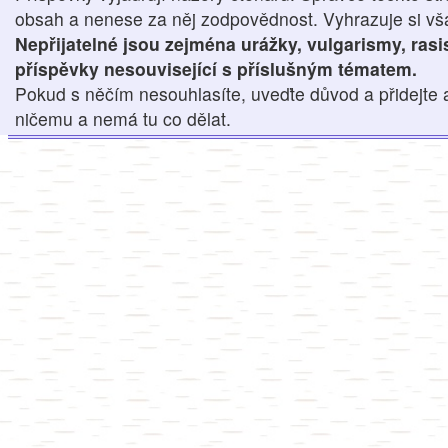
obsah a nenese za něj zodpovědnost. Vyhrazuje si však
Nepřijatelné jsou zejména urážky, vulgarismy, ras
příspěvky nesouvisející s příslušným tématem.
Pokud s něčím nesouhlasíte, uveďte důvod a přidejte 
ničemu a nemá tu co dělat.