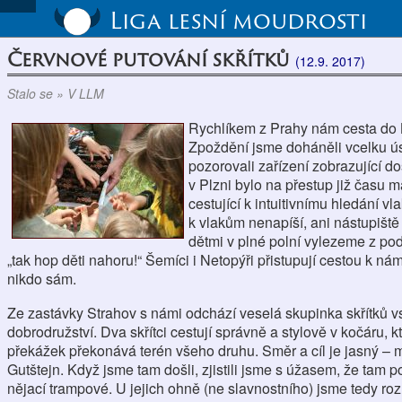
Liga lesní moudrosti
Červnové putování skřítků
(12.9. 2017)
Stalo se » V LLM
Rychlíkem z Prahy nám cesta do 
Zpoždění jsme doháněli vcelku ús
pozorovali zařízení zobrazující d
v Plzni bylo na přestup již času má
cestující k intuitivnímu hledání vl
k vlakům nenapíší, ani nástupišt
dětmi v plné polní vylezeme z pod
„tak hop děti nahoru!“ Šemíci i Netopýři přistupují cestou k ná
nikdo sám.
Ze zastávky Strahov s námi odchází veselá skupinka skřítků vs
dobrodružství. Dva skřítci cestují správně a stylově v kočáru, 
překážek překonává terén všeho druhu. Směr a cíl je jasný –
Gutštejn. Když jsme tam došli, zjistili jsme s úžasem, že tam po
nějací trampové. U jejich ohně (ne slavnostního) jsme tedy rozl